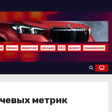
ий
бизнес
маркетинг
реклама
SEO
ремонт
продвижение
ючевых метрик