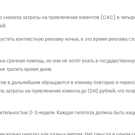
о снизила затраты на привлечение клиентов (CAC) в четыре
ей.
стить контекстную рекламу ночью, в это время реклама сто
на срочная помощь, но они не хотят ехать в государственну
 не тратить время днем.
нтов в дальнейшем обращаются в клинику повторно и перехо
ила затраты на привлечение клиента до 1240 рублей, что по
ительностью 2-3 недели. Каждая гипотеза должна быть нац
есколько гипотез для разных метрик. Нет смысла в одном 