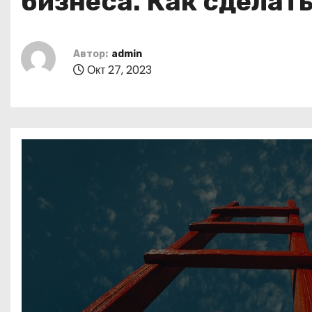
бизнеса. Как сделать 
о
м
у
Автор:
admin
Окт 27, 2023