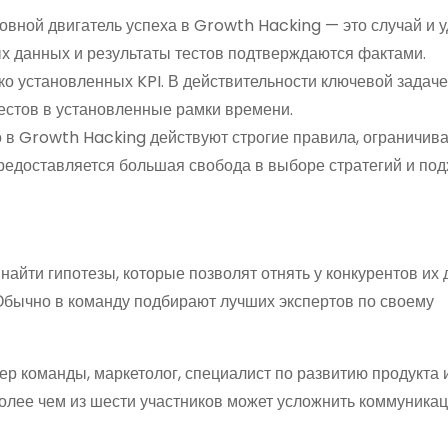
вной двигатель успеха в Growth Hacking — это случай и у
х данных и результаты тестов подтверждаются фактами.
стко установленных KPI. В действительности ключевой задач
естов в установленные рамки времени.
что в Growth Hacking действуют строгие правила, ограничи
редоставляется большая свобода в выборе стратегий и под
йти гипотезы, которые позволят отнять у конкурентов их
 Обычно в команду подбирают лучших экспертов по своему
р команды, маркетолог, специалист по развитию продукта и
олее чем из шести участников может усложнить коммуника