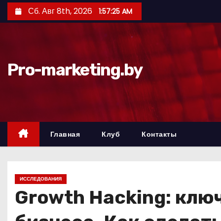
П
Сб. Авг 8th, 2026
1:57:26 AM
е
р
е
й
Pro-marketing.by
т
и
к
с
о
Главная
Клуб
Контакты
д
е
р
ИССЛЕДОВАНИЯ
ж
Growth Hacking: клю
и
м