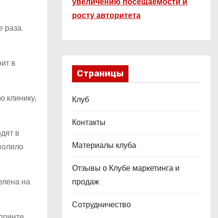
увеличению посещаемости и
росту авторитета
 раза.
ит в
Страницы
ю клинику,
Клуб
Контакты
дят в
Материалы клуба
зволило
Отзывы о Клубе маркетинга и
елена на
продаж
Сотрудничество
спринте