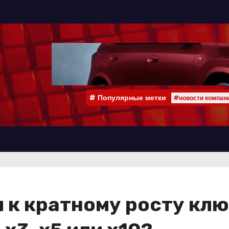
Популярные метки
#новости компан
ч к кратному росту кл