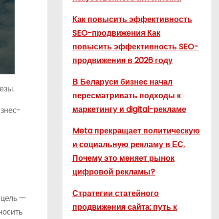
Как повысить эффективность
SEO-продвижения Как
повысить эффективность SEO-
продвижения в 2026 году
В Беларуси бизнес начал
езы.
пересматривать подходы к
маркетингу и digital-рекламе
изнес-
Meta прекращает политическую
и социальную рекламу в ЕС.
Почему это меняет рынок
цифровой рекламы?
Стратегии статейного
 цель —
продвижения сайта: путь к
носить