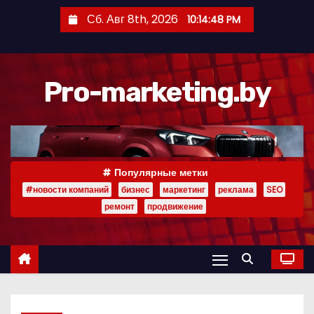
П
Сб. Авг 8th, 2026
10:14:49 PM
е
р
е
Pro-marketing.by
й
т
и
к
с
Популярные метки
о
#новости компаний
бизнес
маркетинг
реклама
SEO
д
ремонт
продвижение
е
р
ж
и
м