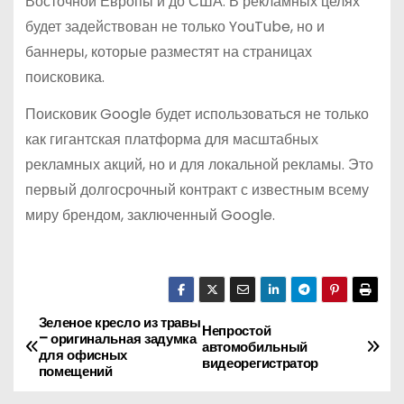
Восточной Европы и до США. В рекламных целях
будет задействован не только YouTube, но и
баннеры, которые разместят на страницах
поисковика.
Поисковик Google будет использоваться не только
как гигантская платформа для масштабных
рекламных акций, но и для локальной рекламы. Это
первый долгосрочный контракт с известным всему
миру брендом, заключенный Google.
Зеленое кресло из травы
Н
Непростой
– оригинальная задумка
автомобильный
для офисных
а
видеорегистратор
помещений