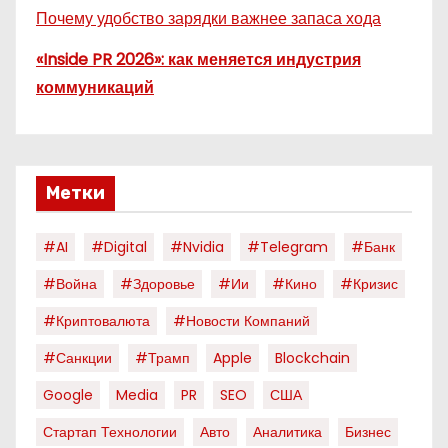
Почему удобство зарядки важнее запаса хода
«Inside PR 2026»: как меняется индустрия
коммуникаций
Метки
#AI
#digital
#nvidia
#telegram
#банк
#война
#здоровье
#ии
#кино
#кризис
#криптовалюта
#новости Компаний
#санкции
#трамп
Apple
Blockchain
Google
Media
PR
SEO
США
Стартап Технологии
Авто
Аналитика
Бизнес