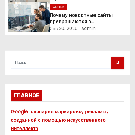
п
СТАТЬИ
Почему новостные сайты
и
превращаются в
аналитические платформы
Янв 20, 2026
Admin
с
я
м
ГЛАВНОЕ
Google расширил маркировку рекламы,
созданной с помощью искусственного
интеллекта