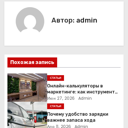
в
и
Автор:
admin
г
а
ц
и
Похожая запись
я
СТАТЬИ
п
Онлайн-калькуляторы в
маркетинге: как инструмент
о
расчёта стоимости
Июн 27, 2026
Admin
превращает посетителя в
СТАТЬИ
з
клиента
Почему удобство зарядки
а
важнее запаса хода
Апр 11, 2026
Admin