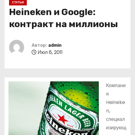
СТАТЬИ
о
Heineken и Google:
м
у
контракт на миллионы
Автор:
admin
Июл 6, 2011
Компани
я
Heineke
n,
специал
изирующ