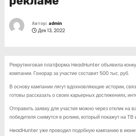
рекламе
о
м
у
Автор:
admin
Дек 13, 2022
Рекрутинговая платформа HeadHunter объявила конкур
компании. Гонорар за участие составит 500 тыс. руб.
В основу кампании лягут вдохновляющие истории, связ
готовы рассказать о своих карьерных достижениях, ин
Отправить заявку для участия можно через отклик на в
победителя снимутся в ролике, который покажут на ТВ 
HeadHunter уже проводил подобную кампанию в июне э