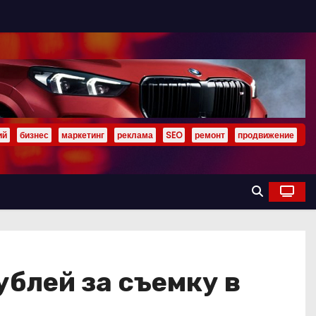
ий
бизнес
маркетинг
реклама
SEO
ремонт
продвижение
ублей за съемку в