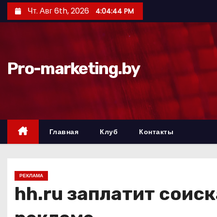
П
Чт. Авг 6th, 2026
4:04:45 PM
е
р
е
й
Pro-marketing.by
т
и
к
с
о
Главная
Клуб
Контакты
д
е
р
РЕКЛАМА
ж
hh.ru заплатит соис
и
м