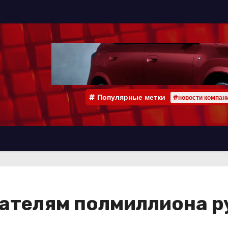
Популярные метки
#новости компан
кателям полмиллиона р