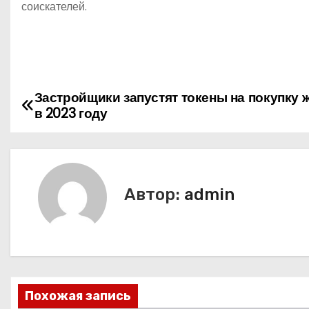
соискателей.
Застройщики запустят токены на покупку 
Н
в 2023 году
а
в
и
Автор:
admin
г
а
ц
Похожая запись
и