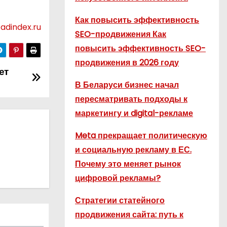
Как повысить эффективность
adindex.ru
SEO-продвижения Как
повысить эффективность SEO-
продвижения в 2026 году
ет
В Беларуси бизнес начал
пересматривать подходы к
маркетингу и digital-рекламе
Meta прекращает политическую
и социальную рекламу в ЕС.
Почему это меняет рынок
цифровой рекламы?
Стратегии статейного
продвижения сайта: путь к