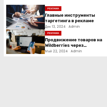
я
РЕКЛАМА
Главные инструменты
п
таргетинга в рекламе
Дек 13, 2024
Admin
о
РЕКЛАМА
з
Продвижение товаров на
Wildberries через
а
Яндекс.Директ в 2024 году
Май 22, 2024
Admin
Полное руководство
п
и
с
я
м