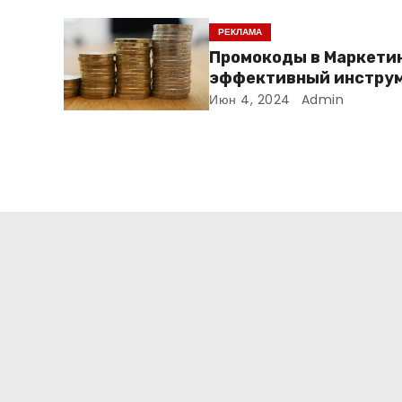
РЕКЛАМА
Промокоды в Маркетин
эффективный инструм
увеличения продаж и
Июн 4, 2024
Admin
привлечения клиенто
: