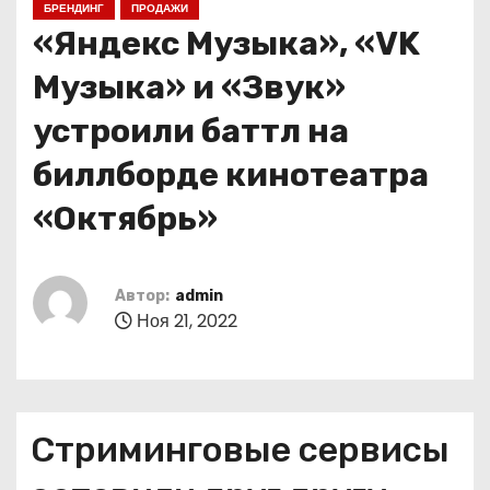
БРЕНДИНГ
ПРОДАЖИ
о
«Яндекс Музыка», «VK
м
у
Музыка» и «Звук»
устроили баттл на
биллборде кинотеатра
«Октябрь»
Автор:
admin
Ноя 21, 2022
Стриминговые сервисы