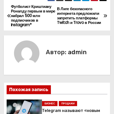
Футболист Криштиану
Н
В Лиге безопасного
Роналду первым в мире
интернета предложили
набрал 500 млн
а
запретить платформы
подписчиков в
Twitch и Trovo в России
Instagram*
в
и
г
Автор:
admin
а
ц
и
Похожая запись
я
п
БИЗНЕС
ПРОДАЖИ
Telegram называют «новым