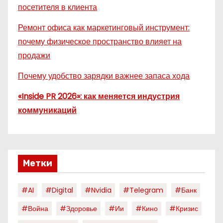
посетителя в клиента
Ремонт офиса как маркетинговый инструмент:
почему физическое пространство влияет на
продажи
Почему удобство зарядки важнее запаса хода
«Inside PR 2026»: как меняется индустрия
коммуникаций
Метки
#AI
#digital
#nvidia
#telegram
#банк
#война
#здоровье
#ии
#кино
#кризис