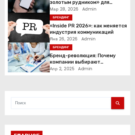
о
золотым рудником» для
креаторов: как блогеры
Мар 28, 2026
Admin
з
создают онлайн-бизнес
БРЕНДИНГ
а
«Inside PR 2026»: как меняется
индустрия коммуникаций
п
Янв 26, 2026
Admin
БРЕНДИНГ
и
Бренд-революция: Почему
компании выбирают
с
адаптивные логотипы?
Апр 2, 2025
Admin
я
м