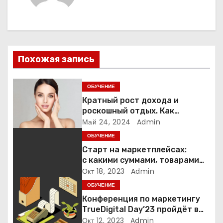
а
ц
и
Похожая запись
я
ОБУЧЕНИЕ
п
Кратный рост дохода и
роскошный отдых. Как
о
назначаемые специалисты
Май 24, 2024
Admin
Янины Рыбаковой проводят
ОБУЧЕНИЕ
з
бьюти-рынок Беларуси?
Старт на маркетплейсах:
а
с какими суммами, товарами
и на каких площадках
Окт 18, 2023
Admin
п
начинают селлеры
ОБУЧЕНИЕ
Конференция по маркетингу
и
TrueDigital Day’23 пройдёт в
сентябре: рассказываем о ней
Окт 12, 2023
Admin