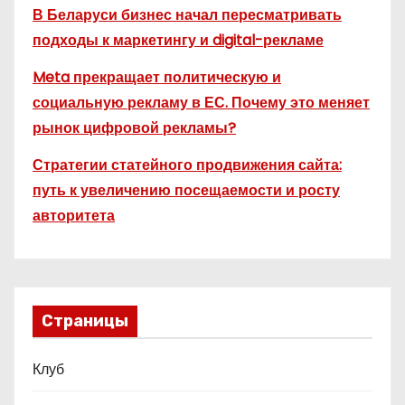
В Беларуси бизнес начал пересматривать
подходы к маркетингу и digital-рекламе
Meta прекращает политическую и
социальную рекламу в ЕС. Почему это меняет
рынок цифровой рекламы?
Стратегии статейного продвижения сайта:
путь к увеличению посещаемости и росту
авторитета
Страницы
Клуб