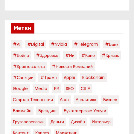
Метки
#AI
#digital
#nvidia
#telegram
#банк
#война
#здоровье
#ии
#кино
#кризис
#криптовалюта
#новости Компаний
#санкции
#трамп
Apple
Blockchain
Google
Media
PR
SEO
США
Стартап Технологии
Авто
Аналитика
Бизнес
Блокчейн
Брендинг
Бухгалтерские Услуги
Грузоперевозки
Деньги
Дизайн
Интерьер
Контент
Крипто
Маркетинг