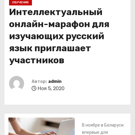
ОБУЧЕНИЕ
о
Интеллектуальный
м
у
онлайн-марафон для
изучающих русский
язык приглашает
участников
Автор:
admin
Ноя 5, 2020
В ноябре в Беларуси
впервые для