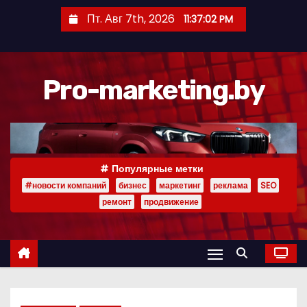
П
Пт. Авг 7th, 2026
11:37:03 PM
е
р
е
Pro-marketing.by
й
т
и
к
с
Популярные метки
о
#новости компаний
бизнес
маркетинг
реклама
SEO
д
ремонт
продвижение
е
р
ж
и
м