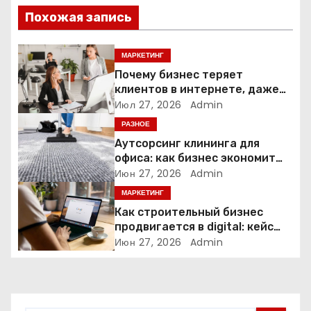
и
Похожая запись
я
п
МАРКЕТИНГ
Почему бизнес теряет
о
клиентов в интернете, даже
если у него есть сайт
Июл 27, 2026
Admin
з
РАЗНОЕ
а
Аутсорсинг клининга для
офиса: как бизнес экономит
п
время и деньги на уборке
Июн 27, 2026
Admin
МАРКЕТИНГ
и
Как строительный бизнес
продвигается в digital: кейс
с
нишевых услуг
Июн 27, 2026
Admin
я
м