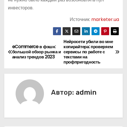
инвесторов.
Источник:
marketer.ua
Нейросети убили во мне
Н
eCommerce в фэшн:
копирайтера: проверяем
большой обзор рынка и
сервисы по работе с
а
анализ трендов 2023
текстами на
профпригодность
в
и
г
Автор:
admin
а
ц