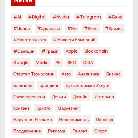
Метки
#AI
#digital
#nvidia
#telegram
#банк
#война
#здоровье
#ии
#кино
#кризис
#криптовалюта
#новости Компаний
#санкции
#трамп
Apple
Blockchain
Google
Media
PR
SEO
США
Стартап Технологии
Авто
Аналитика
Бизнес
Блокчейн
Брендинг
Бухгалтерские Услуги
Грузоперевозки
Деньги
Дизайн
Интерьер
Контент
Крипто
Маркетинг
Наружная Реклама
Недвижимость
Переезд
Продвижение
Реклама
Ремонт
Спорт