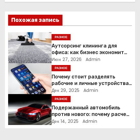
ц
Похожая запись
и
я
РАЗНОЕ
Аутсорсинг клининга для
п
офиса: как бизнес экономит
время и деньги на уборке
Июн 27, 2026
Admin
о
РАЗНОЕ
з
Почему стоит разделять
рабочие и личные устройства
а
— и чем опасно всё смешивать
Дек 29, 2025
Admin
РАЗНОЕ
п
Подержанный автомобиль
и
против нового: почему расчет
часто подводит
Дек 14, 2025
Admin
с