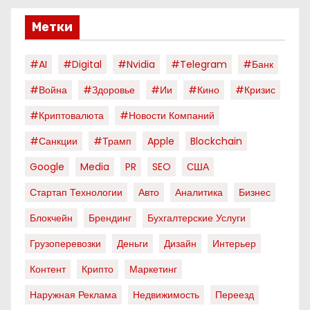
Метки
#AI
#digital
#nvidia
#telegram
#банк
#война
#здоровье
#ии
#кино
#кризис
#криптовалюта
#новости Компаний
#санкции
#трамп
Apple
Blockchain
Google
Media
PR
SEO
США
Стартап Технологии
Авто
Аналитика
Бизнес
Блокчейн
Брендинг
Бухгалтерские Услуги
Грузоперевозки
Деньги
Дизайн
Интерьер
Контент
Крипто
Маркетинг
Наружная Реклама
Недвижимость
Переезд