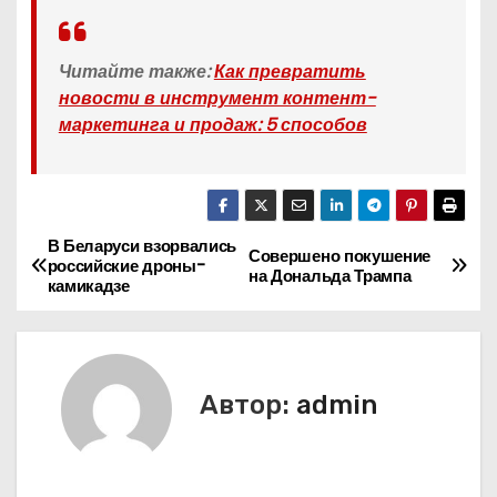
Читайте также:
Как превратить
новости в инструмент контент-
маркетинга и продаж: 5 способов
В Беларуси взорвались
Н
Совершено покушение
российские дроны-
на Дональда Трампа
камикадзе
а
в
и
Автор:
admin
г
а