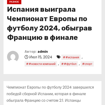
РАЗНОЕ
о
Испания выиграла
м
у
Чемпионат Европы по
футболу 2024, обыграв
Францию в финале
Автор:
admin
Июл 15, 2024
,
##испания
,
,
##новости компаний
##футбол
#спорт
Чемпионат Европы по футболу 2024 завершился
победой сборной Испании, которая в финале
обыграла Францию со счетом 2:1. Испанцы