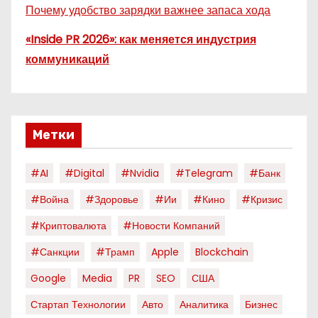
Почему удобство зарядки важнее запаса хода
«Inside PR 2026»: как меняется индустрия
коммуникаций
Метки
#AI
#digital
#nvidia
#telegram
#банк
#война
#здоровье
#ии
#кино
#кризис
#криптовалюта
#новости Компаний
#санкции
#трамп
Apple
Blockchain
Google
Media
PR
SEO
США
Стартап Технологии
Авто
Аналитика
Бизнес