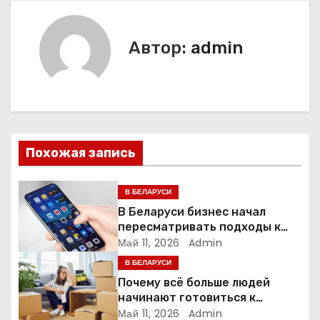
в
и
Автор:
admin
г
а
ц
и
Похожая запись
я
В БЕЛАРУСИ
п
В Беларуси бизнес начал
пересматривать подходы к
о
маркетингу и digital-рекламе
Май 11, 2026
Admin
В БЕЛАРУСИ
з
Почему всё больше людей
а
начинают готовиться к
переезду заранее
Май 11, 2026
Admin