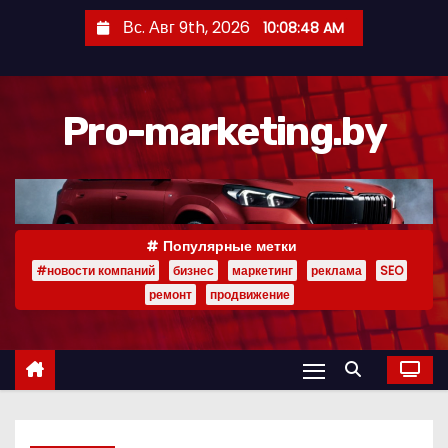
П
Вс. Авг 9th, 2026
10:08:49 AM
е
р
е
Pro-marketing.by
й
т
и
к
с
Популярные метки
о
#новости компаний
бизнес
маркетинг
реклама
SEO
д
ремонт
продвижение
е
р
ж
и
м