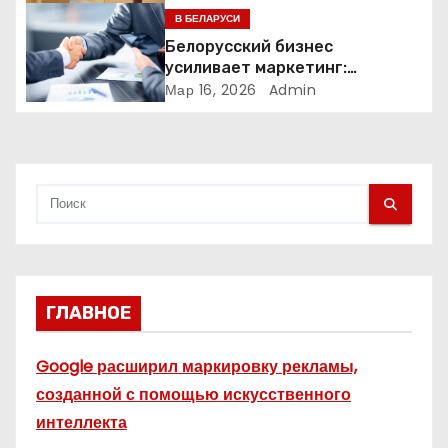
п
В БЕЛАРУСИ
Белорусский бизнес
и
усиливает маркетинг:
компании меняют стратегии
Мар 16, 2026
Admin
с
продвижения
я
м
ГЛАВНОЕ
Google расширил маркировку рекламы,
созданной с помощью искусственного
интеллекта