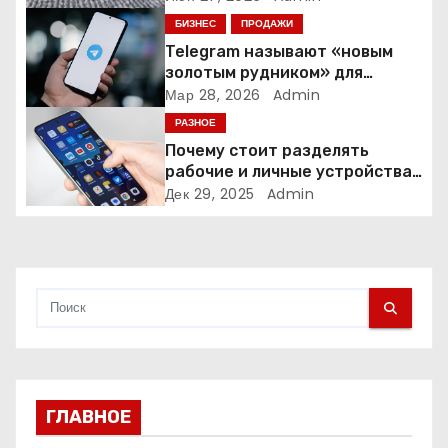
БИЗНЕС
ПРОДАЖИ
з
Telegram называют «новым
а
золотым рудником» для
креаторов: как блогеры
Мар 28, 2026
Admin
п
создают онлайн-бизнес
РАЗНОЕ
Почему стоит разделять
и
рабочие и личные устройства
— и чем опасно всё смешивать
Дек 29, 2025
Admin
с
я
м
ГЛАВНОЕ