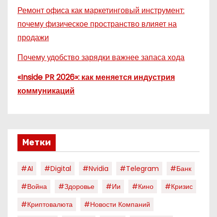
Ремонт офиса как маркетинговый инструмент:
почему физическое пространство влияет на
продажи
Почему удобство зарядки важнее запаса хода
«Inside PR 2026»: как меняется индустрия
коммуникаций
Метки
#AI
#digital
#nvidia
#telegram
#банк
#война
#здоровье
#ии
#кино
#кризис
#криптовалюта
#новости Компаний