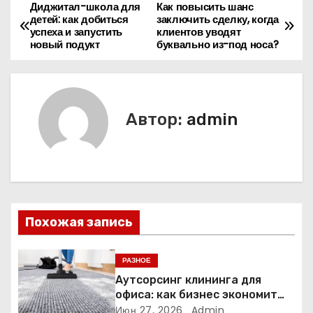
Диджитал-школа для
Как повысить шанс
Н
детей: как добиться
заключить сделку, когда
успеха и запустить
клиентов уводят
а
новый подукт
буквально из-под носа?
в
и
Автор:
admin
г
а
ц
и
Похожая запись
я
РАЗНОЕ
п
Аутсорсинг клининга для
офиса: как бизнес экономит
о
время и деньги на уборке
Июн 27, 2026
Admin