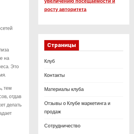
увеличению посещаемости и
росту авторитета
осетей
Страницы
лиза
е на
Клуб
еса. Это
мя.
Контакты
, тем
Материалы клуба
ов, отдав
Отзывы о Клубе маркетинга и
ет делать
продаж
адает
Сотрудничество