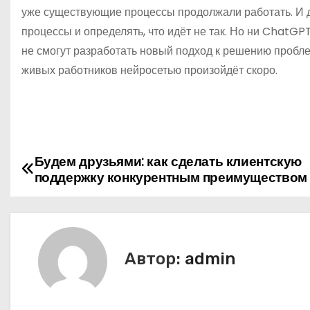
уже существующие процессы продолжали работать. И 
процессы и определять, что идёт не так. Но ни ChatGP
не смогут разработать новый подход к решению пробл
живых работников нейросетью произойдёт скоро.
Будем друзьями: как сделать клиентскую
Н
поддержку конкурентным преимуществом
а
в
и
Автор:
admin
г