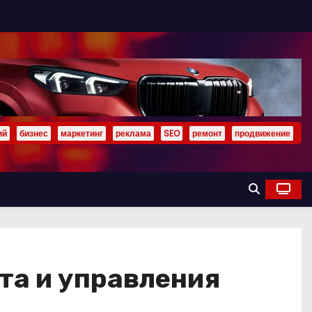
ий
бизнес
маркетинг
реклама
SEO
ремонт
продвижение
та и управления