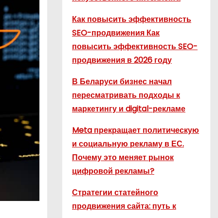
Как повысить эффективность
SEO-продвижения Как
повысить эффективность SEO-
продвижения в 2026 году
В Беларуси бизнес начал
пересматривать подходы к
маркетингу и digital-рекламе
Meta прекращает политическую
и социальную рекламу в ЕС.
Почему это меняет рынок
цифровой рекламы?
Стратегии статейного
продвижения сайта: путь к