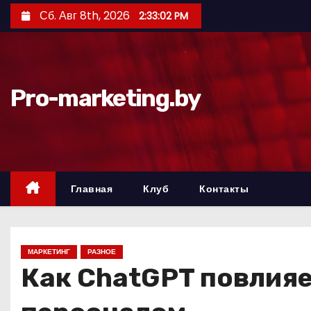
П
Сб. Авг 8th, 2026
2:33:04 PM
е
р
е
й
Pro-marketing.by
т
и
к
с
о
Главная
Клуб
Контакты
д
е
р
МАРКЕТИНГ
РАЗНОЕ
ж
Как ChatGPT повлияе
и
м