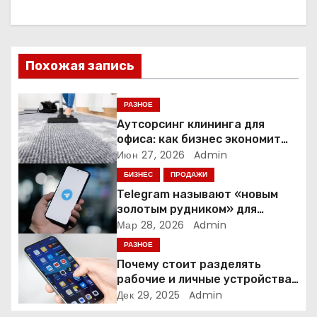
а
ц
и
Похожая запись
я
РАЗНОЕ
п
Аутсорсинг клининга для
офиса: как бизнес экономит
о
время и деньги на уборке
Июн 27, 2026
Admin
БИЗНЕС
ПРОДАЖИ
з
Telegram называют «новым
а
золотым рудником» для
креаторов: как блогеры
Мар 28, 2026
Admin
п
создают онлайн-бизнес
РАЗНОЕ
Почему стоит разделять
и
рабочие и личные устройства
— и чем опасно всё смешивать
Дек 29, 2025
Admin
с