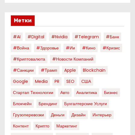
Метки
#AI
#digital
#nvidia
#telegram
#банк
#война
#здоровье
#ии
#кино
#кризис
#криптовалюта
#новости Компаний
#санкции
#трамп
Apple
Blockchain
Google
Media
PR
SEO
США
Стартап Технологии
Авто
Аналитика
Бизнес
Блокчейн
Брендинг
Бухгалтерские Услуги
Грузоперевозки
Деньги
Дизайн
Интерьер
Контент
Крипто
Маркетинг