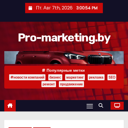
П
Пт. Авг 7th, 2026
3:00:55 PM
е
р
е
Pro-marketing.by
й
т
и
к
с
Популярные метки
о
#новости компаний
бизнес
маркетинг
реклама
SEO
д
ремонт
продвижение
е
р
ж
и
м