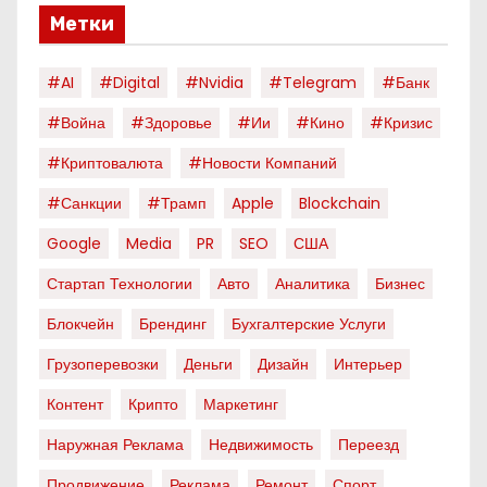
Метки
#AI
#digital
#nvidia
#telegram
#банк
#война
#здоровье
#ии
#кино
#кризис
#криптовалюта
#новости Компаний
#санкции
#трамп
Apple
Blockchain
Google
Media
PR
SEO
США
Стартап Технологии
Авто
Аналитика
Бизнес
Блокчейн
Брендинг
Бухгалтерские Услуги
Грузоперевозки
Деньги
Дизайн
Интерьер
Контент
Крипто
Маркетинг
Наружная Реклама
Недвижимость
Переезд
Продвижение
Реклама
Ремонт
Спорт