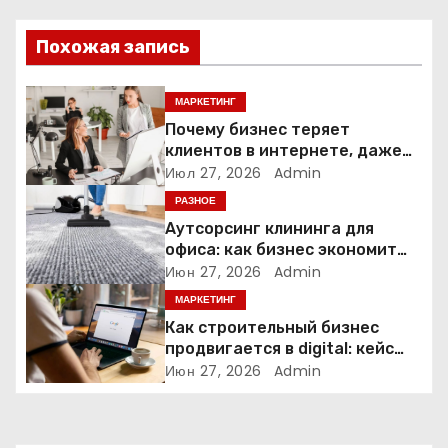
и
я
Похожая запись
п
МАРКЕТИНГ
о
Почему бизнес теряет
клиентов в интернете, даже
з
если у него есть сайт
Июл 27, 2026
Admin
РАЗНОЕ
а
Аутсорсинг клининга для
офиса: как бизнес экономит
п
время и деньги на уборке
Июн 27, 2026
Admin
и
МАРКЕТИНГ
Как строительный бизнес
с
продвигается в digital: кейс
нишевых услуг
Июн 27, 2026
Admin
я
м