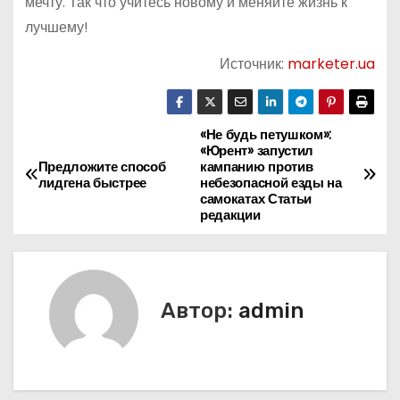
мечту. Так что учитесь новому и меняйте жизнь к
лучшему!
Источник:
marketer.ua
«Не будь петушком»:
Н
«Юрент» запустил
Предложите способ
кампанию против
а
лидгена быстрее
небезопасной езды на
самокатах Статьи
в
редакции
и
г
Автор:
admin
а
ц