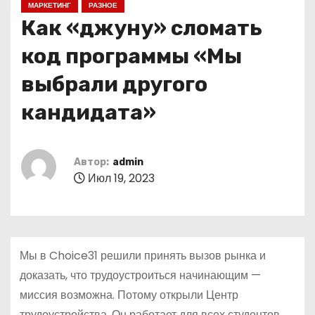
МАРКЕТИНГ
РАЗНОЕ
о
Как «джуну» сломать
м
у
код программы «Мы
выбрали другого
кандидата»
Автор:
admin
Июл 19, 2023
Мы в Choice31 решили принять вызов рынка и
доказать, что трудоустроиться начинающим —
миссия возможна. Потому открыли Центр
трудоустройства. Он работает для всех студентов,