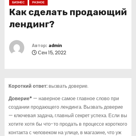
БИЗНЕС
РАЗНОЕ
о
Как сделать продающий
м
у
лендинг?
Автор:
admin
Сен 15, 2022
Короткий ответ:
вызвать доверие.
Доверие*
— наверное самое главное слово при
создании продающего лендинга. Вызвать доверие
— ключевая задача, главный секрет успеха. Если вы
хотите хотя бы что-то продать в процессе короткого
контакта с человеком на улице, в магазине, что уж