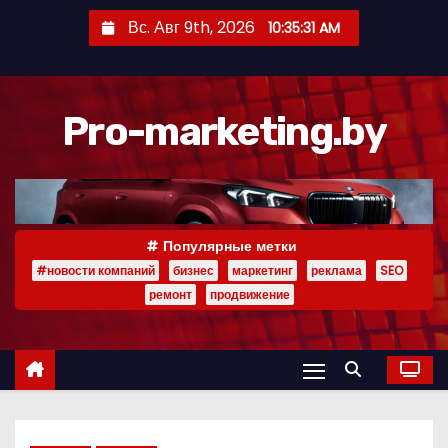
П
Вс. Авг 9th, 2026
10:35:32 AM
е
р
е
Pro-marketing.by
й
т
и
к
с
Популярные метки
о
#новости компаний
бизнес
маркетинг
реклама
SEO
д
ремонт
продвижение
е
р
ж
и
м