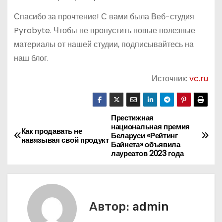
Спасибо за прочтение! С вами была Веб-студия
Pyrobyte. Чтобы не пропустить новые полезные
материалы от нашей студии, подписывайтесь на
наш блог.
Источник:
vc.ru
Престижная
Н
национальная премия
Как продавать не
Беларуси «Рейтинг
а
навязывая свой продукт
Байнета» объявила
лауреатов 2023 года
в
и
г
Автор:
admin