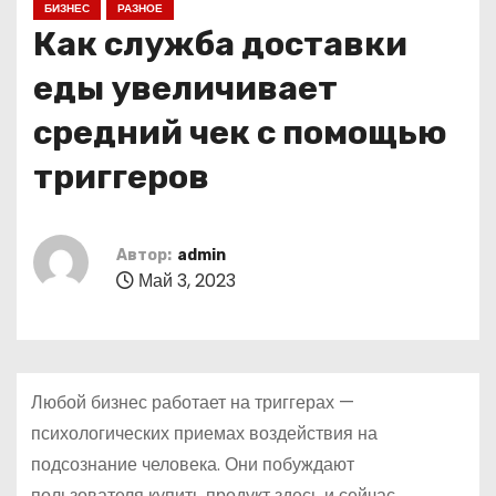
БИЗНЕС
РАЗНОЕ
о
Как служба доставки
м
у
еды увеличивает
средний чек с помощью
триггеров
Автор:
admin
Май 3, 2023
Любой бизнес работает на триггерах —
психологических приемах воздействия на
подсознание человека. Они побуждают
пользователя купить продукт здесь и сейчас.