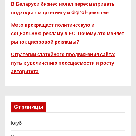
В Беларуси бизнес начал пересматривать
подходы к маркетингу и digital-рекламе
Meta прекращает политическую и
социальную рекламу в ЕС. Почему это меняет
рынок цифровой рекламы?
Стратегии статейного продвижения сайта:
путь к увеличению посещаемости и росту
авторитета
Страницы
Клуб