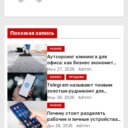
а
ц
и
Похожая запись
я
п
РАЗНОЕ
Аутсорсинг клининга для
о
офиса: как бизнес экономит
время и деньги на уборке
Июн 27, 2026
Admin
з
БИЗНЕС
ПРОДАЖИ
а
Telegram называют «новым
золотым рудником» для
п
креаторов: как блогеры
Мар 28, 2026
Admin
создают онлайн-бизнес
РАЗНОЕ
и
Почему стоит разделять
рабочие и личные устройства
с
— и чем опасно всё смешивать
Дек 29, 2025
Admin