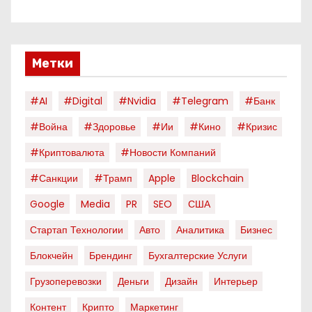
Метки
#AI
#digital
#nvidia
#telegram
#банк
#война
#здоровье
#ии
#кино
#кризис
#криптовалюта
#новости Компаний
#санкции
#трамп
Apple
Blockchain
Google
Media
PR
SEO
США
Стартап Технологии
Авто
Аналитика
Бизнес
Блокчейн
Брендинг
Бухгалтерские Услуги
Грузоперевозки
Деньги
Дизайн
Интерьер
Контент
Крипто
Маркетинг