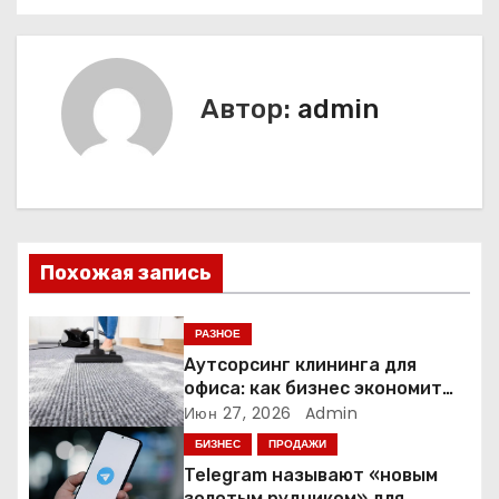
в
и
г
Автор:
admin
а
ц
и
Похожая запись
я
п
РАЗНОЕ
Аутсорсинг клининга для
о
офиса: как бизнес экономит
время и деньги на уборке
Июн 27, 2026
Admin
з
БИЗНЕС
ПРОДАЖИ
а
Telegram называют «новым
золотым рудником» для