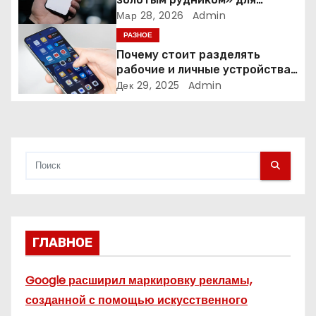
п
креаторов: как блогеры
Мар 28, 2026
Admin
создают онлайн-бизнес
РАЗНОЕ
и
Почему стоит разделять
рабочие и личные устройства
с
— и чем опасно всё смешивать
Дек 29, 2025
Admin
я
м
ГЛАВНОЕ
Google расширил маркировку рекламы,
созданной с помощью искусственного