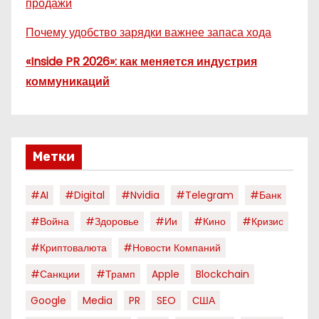
продажи
Почему удобство зарядки важнее запаса хода
«Inside PR 2026»: как меняется индустрия
коммуникаций
Метки
#AI
#digital
#nvidia
#telegram
#банк
#война
#здоровье
#ии
#кино
#кризис
#криптовалюта
#новости Компаний
#санкции
#трамп
Apple
Blockchain
Google
Media
PR
SEO
США