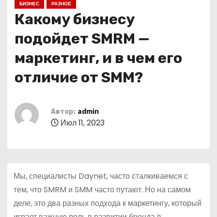
БИЗНЕС
РАЗНОЕ
о
Какому бизнесу
м
у
подойдет SMRM —
маркетинг, и в чем его
отличие от SMM?
Автор:
admin
Июл 11, 2023
Мы, специалисты Daynet, часто сталкиваемся с
тем, что SMRM и SMM часто путают. Но на самом
деле, это два разных подхода к маркетингу, который
играет важную роль в развитии бренда в