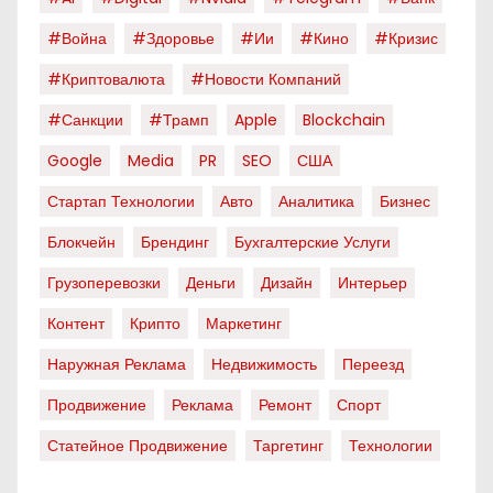
#война
#здоровье
#ии
#кино
#кризис
#криптовалюта
#новости Компаний
#санкции
#трамп
Apple
Blockchain
Google
Media
PR
SEO
США
Стартап Технологии
Авто
Аналитика
Бизнес
Блокчейн
Брендинг
Бухгалтерские Услуги
Грузоперевозки
Деньги
Дизайн
Интерьер
Контент
Крипто
Маркетинг
Наружная Реклама
Недвижимость
Переезд
Продвижение
Реклама
Ремонт
Спорт
Статейное Продвижение
Таргетинг
Технологии