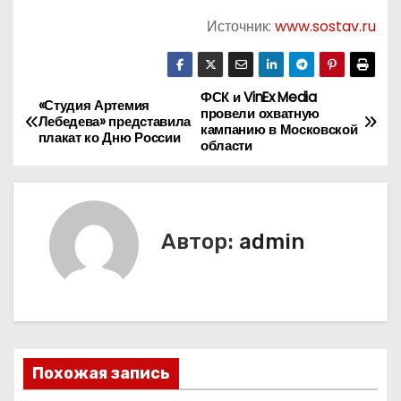
Источник:
www.sostav.ru
ФСК и VinEx Media
Н
«Студия Артемия
провели охватную
Лебедева» представила
кампанию в Московской
а
плакат ко Дню России
области
в
и
Автор:
admin
г
а
ц
и
Похожая запись