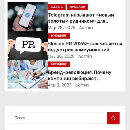
я
БИЗНЕС
ПРОДАЖИ
п
Telegram называют «новым
золотым рудником» для
о
креаторов: как блогеры
Мар 28, 2026
Admin
создают онлайн-бизнес
БРЕНДИНГ
з
«Inside PR 2026»: как меняется
а
индустрия коммуникаций
Янв 26, 2026
Admin
п
БРЕНДИНГ
Бренд-революция: Почему
и
компании выбирают
адаптивные логотипы?
Апр 2, 2025
Admin
с
я
м