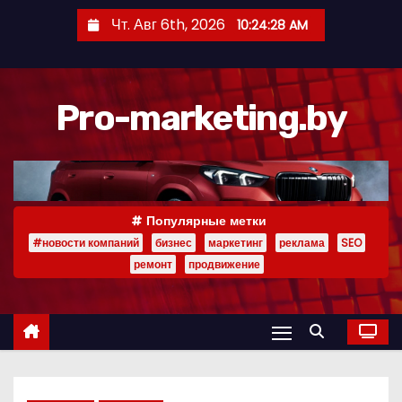
П
Чт. Авг 6th, 2026
10:24:30 AM
е
р
е
Pro-marketing.by
й
т
и
к
с
Популярные метки
о
#новости компаний
бизнес
маркетинг
реклама
SEO
д
ремонт
продвижение
е
р
ж
и
м