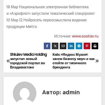
19 Мар Национальная электронная библиотека
и «Аэрофлот» запустили тематический спецпроект
10 Мар 12 Нейросеть переосмыслила видение
продукции Metro
Источник:
www.sostav.ru
Shkulev Media Holding
Кейс «Яндекс Музея»:
Н
запустил новый
зачем бизнесу мерч и как
городской портал во
отойти от типичного
а
Владивостоке
брендинга
в
и
Автор:
admin
г