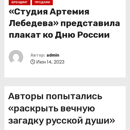
БРЕНДИНГ
ПРОДАЖИ
о
«Студия Артемия
м
у
Лебедева» представила
плакат ко Дню России
Автор:
admin
Июн 14, 2023
Авторы попытались
«раскрыть вечную
загадку русской души»