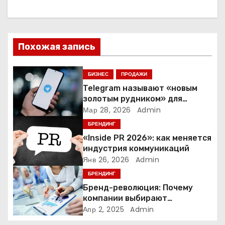
а
ц
и
Похожая запись
я
БИЗНЕС
ПРОДАЖИ
п
Telegram называют «новым
золотым рудником» для
о
креаторов: как блогеры
Мар 28, 2026
Admin
создают онлайн-бизнес
БРЕНДИНГ
з
«Inside PR 2026»: как меняется
а
индустрия коммуникаций
Янв 26, 2026
Admin
п
БРЕНДИНГ
Бренд-революция: Почему
и
компании выбирают
адаптивные логотипы?
Апр 2, 2025
Admin
с