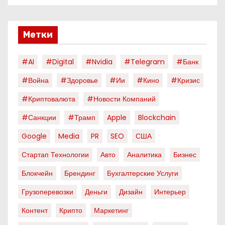
Метки
#AI
#digital
#nvidia
#telegram
#банк
#война
#здоровье
#ии
#кино
#кризис
#криптовалюта
#новости Компаний
#санкции
#трамп
Apple
Blockchain
Google
Media
PR
SEO
США
Стартап Технологии
Авто
Аналитика
Бизнес
Блокчейн
Брендинг
Бухгалтерские Услуги
Грузоперевозки
Деньги
Дизайн
Интерьер
Контент
Крипто
Маркетинг