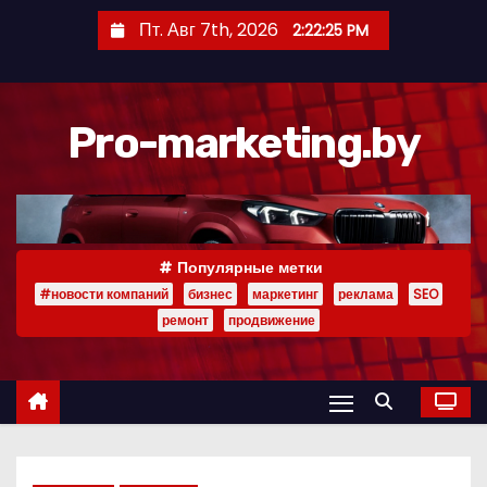
П
Пт. Авг 7th, 2026
2:22:26 PM
е
р
е
Pro-marketing.by
й
т
и
к
с
Популярные метки
о
#новости компаний
бизнес
маркетинг
реклама
SEO
д
ремонт
продвижение
е
р
ж
и
м