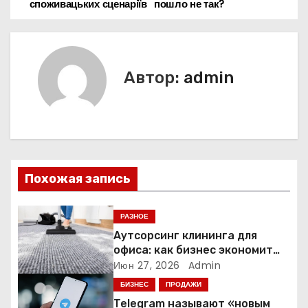
споживацьких сценаріїв
пошло не так?
а
в
и
Автор:
admin
г
а
ц
Похожая запись
и
я
РАЗНОЕ
Аутсорсинг клининга для
п
офиса: как бизнес экономит
время и деньги на уборке
Июн 27, 2026
Admin
о
БИЗНЕС
ПРОДАЖИ
з
Telegram называют «новым