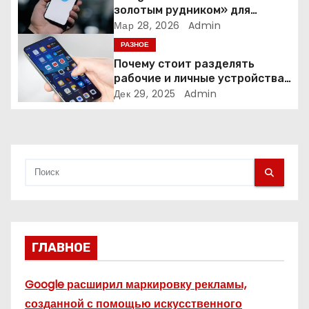
золотым рудником» для
а
креаторов: как блогеры
Мар 28, 2026
Admin
создают онлайн-бизнес
РАЗНОЕ
п
Почему стоит разделять
и
рабочие и личные устройства
— и чем опасно всё смешивать
Дек 29, 2025
Admin
с
я
м
ГЛАВНОЕ
Google расширил маркировку рекламы,
созданной с помощью искусственного