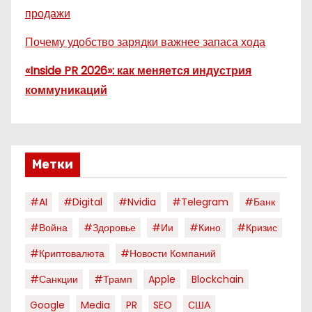
продажи
Почему удобство зарядки важнее запаса хода
«Inside PR 2026»: как меняется индустрия
коммуникаций
Метки
#AI
#digital
#nvidia
#telegram
#банк
#война
#здоровье
#ии
#кино
#кризис
#криптовалюта
#новости Компаний
#санкции
#трамп
Apple
Blockchain
Google
Media
PR
SEO
США