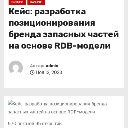
БИЗНЕС
РАЗНОЕ
о
Кейс: разработка
м
у
позиционирования
бренда запасных частей
на основе RDB-модели
Автор:
admin
Ноя 12, 2023
970 показов 95 открытий