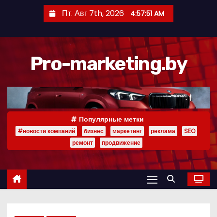
П
Пт. Авг 7th, 2026
4:57:52 AM
е
р
е
Pro-marketing.by
й
т
и
к
с
Популярные метки
о
#новости компаний
бизнес
маркетинг
реклама
SEO
д
ремонт
продвижение
е
р
ж
и
м