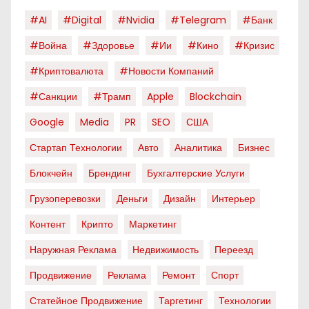
#AI
#digital
#nvidia
#telegram
#банк
#война
#здоровье
#ии
#кино
#кризис
#криптовалюта
#новости Компаний
#санкции
#трамп
Apple
Blockchain
Google
Media
PR
SEO
США
Стартап Технологии
Авто
Аналитика
Бизнес
Блокчейн
Брендинг
Бухгалтерские Услуги
Грузоперевозки
Деньги
Дизайн
Интерьер
Контент
Крипто
Маркетинг
Наружная Реклама
Недвижимость
Переезд
Продвижение
Реклама
Ремонт
Спорт
Статейное Продвижение
Таргетинг
Технологии