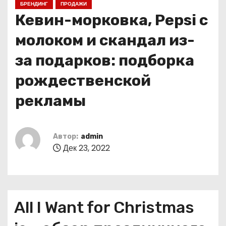
БРЕНДИНГ
ПРОДАЖИ
о
Кевин-морковка, Pepsi с
м
у
молоком и скандал из-
за подарков: подборка
рождественской
рекламы
Автор:
admin
Дек 23, 2022
All I Want for Christmas