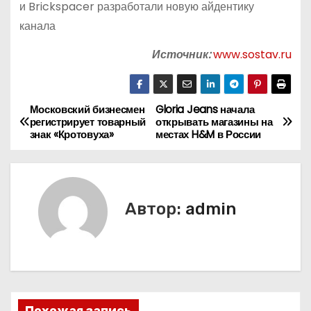
и Brickspacer разработали новую айдентику
канала
Источник:
www.sostav.ru
Московский бизнесмен
Gloria Jeans начала
Н
регистрирует товарный
открывать магазины на
знак «Кротовуха»
местах H&M в России
а
в
и
Автор:
admin
г
а
ц
Похожая запись