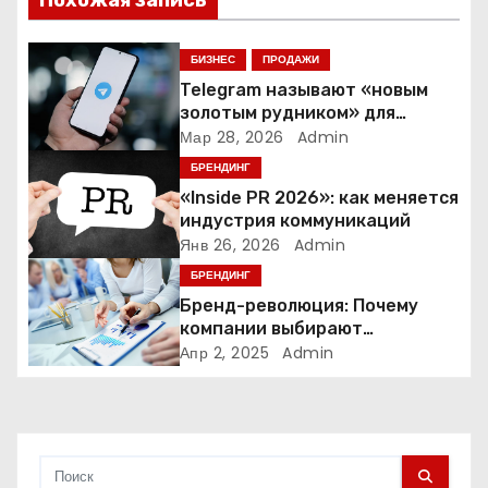
и
я
БИЗНЕС
ПРОДАЖИ
Telegram называют «новым
п
золотым рудником» для
креаторов: как блогеры
Мар 28, 2026
Admin
о
создают онлайн-бизнес
БРЕНДИНГ
з
«Inside PR 2026»: как меняется
индустрия коммуникаций
а
Янв 26, 2026
Admin
БРЕНДИНГ
п
Бренд-революция: Почему
и
компании выбирают
адаптивные логотипы?
Апр 2, 2025
Admin
с
я
м