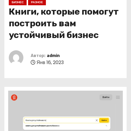
БИЗНЕС
РАЗНОЕ
о
Книги, которые помогут
м
у
построить вам
устойчивый бизнес
Автор:
admin
Янв 16, 2023