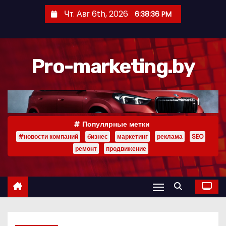
П
Чт. Авг 6th, 2026
6:38:37 PM
е
р
е
Pro-marketing.by
й
т
и
к
с
Популярные метки
о
#новости компаний
бизнес
маркетинг
реклама
SEO
д
ремонт
продвижение
е
р
ж
и
м