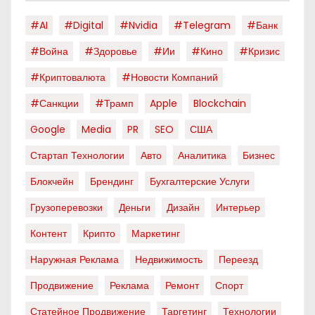
#AI
#digital
#nvidia
#telegram
#банк
#война
#здоровье
#ии
#кино
#кризис
#криптовалюта
#новости Компаний
#санкции
#трамп
Apple
Blockchain
Google
Media
PR
SEO
США
Стартап Технологии
Авто
Аналитика
Бизнес
Блокчейн
Брендинг
Бухгалтерские Услуги
Грузоперевозки
Деньги
Дизайн
Интерьер
Контент
Крипто
Маркетинг
Наружная Реклама
Недвижимость
Переезд
Продвижение
Реклама
Ремонт
Спорт
Статейное Продвижение
Таргетинг
Технологии