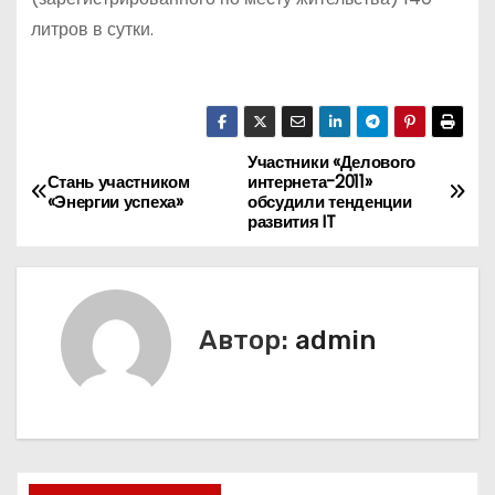
литров в сутки.
Участники «Делового
Н
Стань участником
интернета-2011»
«Энергии успеха»
обсудили тенденции
а
развития IT
в
и
Автор:
admin
г
а
ц