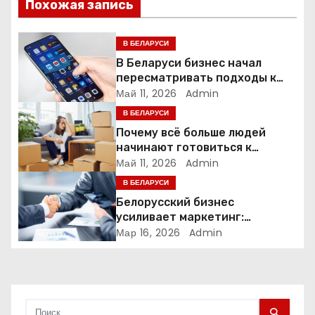
и
Похожая запись
я
В БЕЛАРУСИ
п
В Беларуси бизнес начал
пересматривать подходы к
о
маркетингу и digital-рекламе
Май 11, 2026
Admin
В БЕЛАРУСИ
з
Почему всё больше людей
а
начинают готовиться к
переезду заранее
Май 11, 2026
Admin
п
В БЕЛАРУСИ
Белорусский бизнес
и
усиливает маркетинг:
компании меняют стратегии
Мар 16, 2026
Admin
с
продвижения
я
м