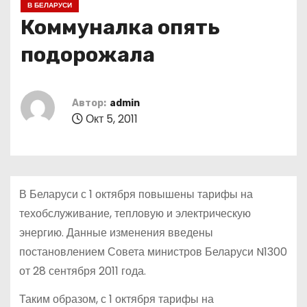
В БЕЛАРУСИ
о
Коммуналка опять
м
у
подорожала
Автор:
admin
Окт 5, 2011
В Беларуси с 1 октября повышены тарифы на
техобслуживание, тепловую и электрическую
энергию. Данные изменения введены
постановлением Совета министров Беларуси N1300
от 28 сентября 2011 года.
Таким образом, с 1 октября тарифы на