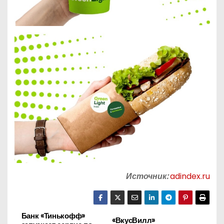
Источник:
adindex.ru
Банк «Тинькофф»
Н
«ВкусВилл»