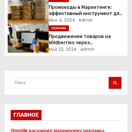
з
Промокоды в Маркетинге:
а
эффективный инструмент для
увеличения продаж и
Июн 4, 2024
Admin
п
привлечения клиентов
РЕКЛАМА
Продвижение товаров на
и
Wildberries через
Яндекс.Директ в 2024 году:
Май 22, 2024
Admin
с
Полное руководство
я
м
ГЛАВНОЕ
Google расширил маркировку рекламы,