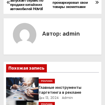
запускает сервис по
промаркировал свои
продаже китайских
а
товары экометками
автомобилей Haval
в
и
Автор:
admin
г
а
ц
и
Похожая запись
я
РЕКЛАМА
п
Главные инструменты
таргетинга в рекламе
о
Дек 13, 2024
Admin
РЕКЛАМА