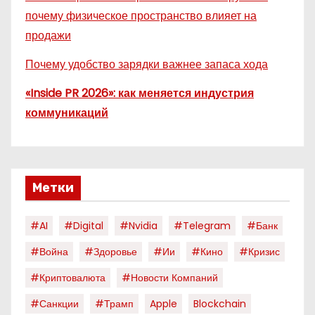
почему физическое пространство влияет на
продажи
Почему удобство зарядки важнее запаса хода
«Inside PR 2026»: как меняется индустрия
коммуникаций
Метки
#AI
#digital
#nvidia
#telegram
#банк
#война
#здоровье
#ии
#кино
#кризис
#криптовалюта
#новости Компаний
#санкции
#трамп
Apple
Blockchain