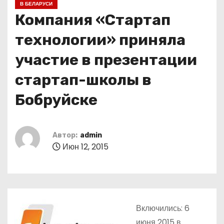
В БЕЛАРУСИ
о
Компания «Стартап
м
у
технологии» приняла
участие в презентации
стартап-школы в
Бобруйске
Автор:
admin
Июн 12, 2015
Включились: 6
июня 2015 в