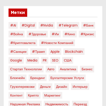
Метки
#AI
#digital
#nvidia
#telegram
#банк
#война
#здоровье
#ии
#кино
#кризис
#криптовалюта
#новости Компаний
#санкции
#трамп
Apple
Blockchain
Google
Media
PR
SEO
США
Стартап Технологии
Авто
Аналитика
Бизнес
Блокчейн
Брендинг
Бухгалтерские Услуги
Грузоперевозки
Деньги
Дизайн
Интерьер
Контент
Крипто
Маркетинг
Наружная Реклама
Недвижимость
Переезд