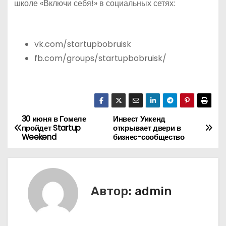
школе «Включи себя!» в социальных сетях:
vk.com/startupbobruisk
fb.com/groups/startupbobruisk/
30 июня в Гомеле
Инвест Уикенд
Н
пройдет Startup
открывает двери в
Weekend
бизнес-сообщество
а
в
и
Автор:
admin
г