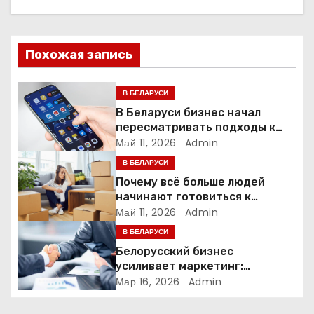
а
ц
Похожая запись
и
я
В БЕЛАРУСИ
В Беларуси бизнес начал
п
пересматривать подходы к
маркетингу и digital-рекламе
Май 11, 2026
Admin
о
В БЕЛАРУСИ
з
Почему всё больше людей
начинают готовиться к
а
переезду заранее
Май 11, 2026
Admin
В БЕЛАРУСИ
п
Белорусский бизнес
и
усиливает маркетинг:
компании меняют стратегии
Мар 16, 2026
Admin
с
продвижения