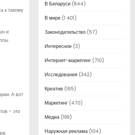
В Беларуси
(844)
а к такому
В мире
(1 401)
шн и
Законодательство
(57)
уппы
Интересное
(3)
Интернет-маркетинг
(710)
Исследования
(342)
Креатив
(165)
рии. А вот
Маркетинг
(470)
тов – это
Медиа
(199)
Наружная реклама
(104)
ре,