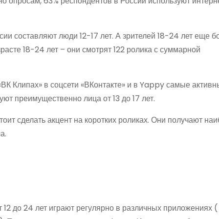
но опросам, 63% респондентов в России используют интерн
ии составляют люди 12-17 лет. А зрителей 18-24 лет еще б
расте 18-24 лет – они смотрят 122 ролика с суммарной
«ВК Клипах» в соцсети «ВКонтакте» и в Yappy самые активн
уют преимущественно лица от 13 до 17 лет.
тоит сделать акцент на коротких роликах. Они получают на
а.
12 до 24 лет играют регулярно в различных приложениях (