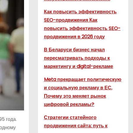
Как повысить эффективность
SEO-продвижения Как
повысить эффективность SEO-
продвижения в 2026 году
В Беларуси бизнес начал
пересматривать подходы к
маркетингу и digital-рекламе
Meta прекращает политическую
и социальную рекламу в ЕС.
Почему это меняет рынок
цифровой рекламы?
Стратегии статейного
5 года.
продвижения сайта: путь к
 одному