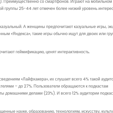
ы). Преимущественно со смартфонов. Играют на мобильном
й группы 25-44 лет отмечен более низкий уровень интерес
 казуальный. А женщины предпочитают казуальные игры, эк
нным «Яндекса», такие игры обычно ищут для двоих или гр
очитают геймификацию, ценят интерактивность.
сведениям «Лайфхакера», их слушает всего 4% такой аудито
телями – до 27%. Пользователи обращаются к подкастам
яты домашними делами (23%). И всего 12% аудитории подкас
енные науке, образованию, технологиям, искусству, культу