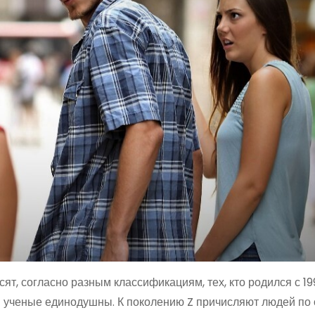
, согласно разным классификациям, тех, кто родился с 199
ном ученые единодушны. К поколению Z причисляют людей по