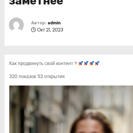
заметнее
о
м
у
Автор:
admin
Окт 21, 2023
Как продвинуть свой контент ?
320 показов 52 открытия