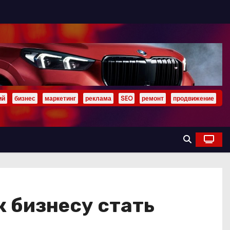
ий
бизнес
маркетинг
реклама
SEO
ремонт
продвижение
к бизнесу стать