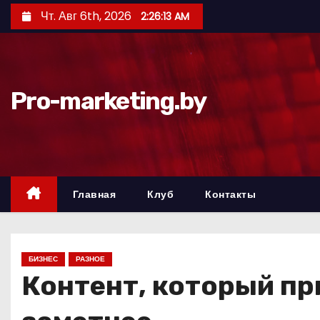
П
Чт. Авг 6th, 2026
2:26:15 AM
е
р
е
й
Pro-marketing.by
т
и
к
с
о
Главная
Клуб
Контакты
д
е
р
БИЗНЕС
РАЗНОЕ
ж
Контент, который пр
и
м