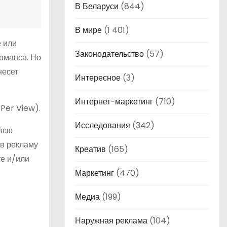
В Беларуси
(844)
В мире
(1 401)
 или
Законодательство
(57)
оманса. Но
несет
Интересное
(3)
Интернет-маркетинг
(710)
Per View).
Исследования
(342)
 всю
 в рекламу
Креатив
(165)
те и/или
Маркетинг
(470)
Медиа
(199)
Наружная реклама
(104)