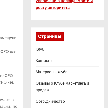
увеличению посещаемости и
росту авторитета
Страницы
 замещения
Клуб
ь CPO для
Контакты
Материалы клуба
его CPO
СРО нет.
Отзывы о Клубе маркетинга и
продаж
чмарков
Сотрудничество
ации, что