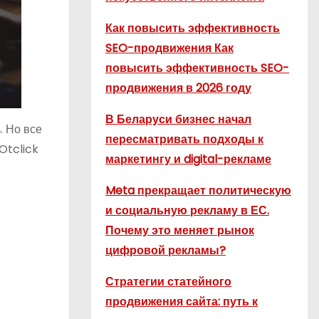
Как повысить эффективность
SEO-продвижения Как
повысить эффективность SEO-
продвижения в 2026 году
В Беларуси бизнес начал
. Но все
пересматривать подходы к
Otclick
маркетингу и digital-рекламе
Meta прекращает политическую
и социальную рекламу в ЕС.
Почему это меняет рынок
цифровой рекламы?
Стратегии статейного
продвижения сайта: путь к