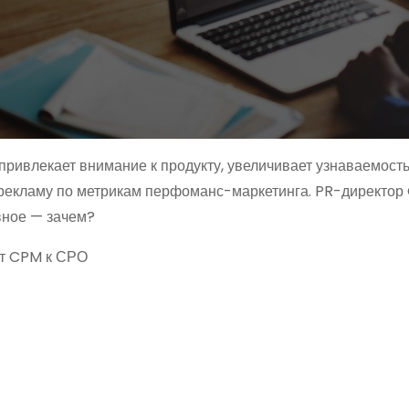
ивлекает внимание к продукту, увеличивает узнаваемость
рекламу по метрикам перфоманс-маркетинга. PR-директор 
вное — зачем?
от CPM к СРО