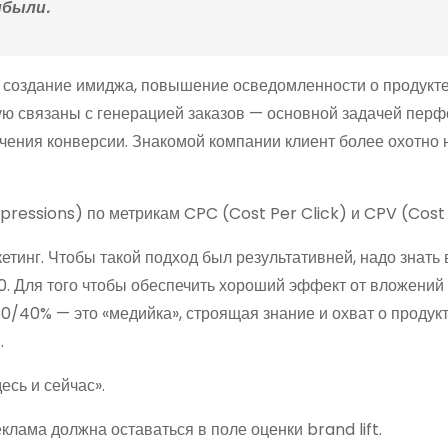
ибыли.
 создание имиджа, повышение осведомленности о продукте
ую связаны с генерацией заказов — основной задачей перф
чения конверсии. Знакомой компании клиент более охотно 
essions) по метрикам CPC (Cost Per Click) и CPV (Cost 
инг. Чтобы такой подход был результативней, надо знать
00. Для того чтобы обеспечить хороший эффект от вложений
0/40% — это «медийка», строящая знание и охват о продук
.
сь и сейчас».
лама должна оставаться в поле оценки brand lift.