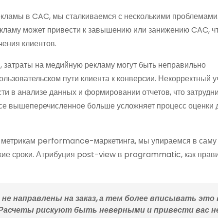
екламы в CAC, мы сталкиваемся с несколькими проблемами
кламу может привести к завышению или занижению CAC, ч
чения клиентов.
, затраты на медийную рекламу могут быть неправильно
льзовательском пути клиента к конверсии. Некорректный у
и в анализе данных и формировании отчетов, что затрудн
Все вышеперечисленное больше усложняет процесс оценки 
 метрикам performance-маркетинга, мы упираемся в саму 
ие сроки. Атрибуция post-view в programmatic, как прави
е направлены на заказ, а тем более вписывать это 
Расчеты рискуют быть неверными и привести вас не