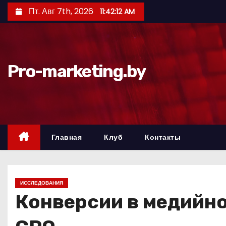
П
Пт. Авг 7th, 2026
11:42:14 AM
е
р
е
й
Pro-marketing.by
т
и
к
с
о
Главная
Клуб
Контакты
д
е
р
ИССЛЕДОВАНИЯ
ж
Конверсии в медийно
и
м