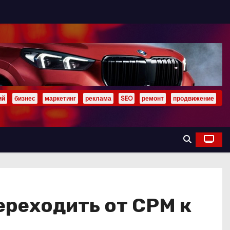
ий
бизнес
маркетинг
реклама
SEO
ремонт
продвижение
ереходить от CPM к