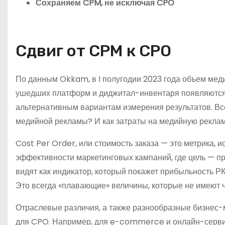
Сохраняем CPM, не исключая CPO
Сдвиг от CPM к CPO
По данным Okkam, в I полугодии 2023 года объем мед
ушедших платформ и диджитал-инвентаря появляются 
альтернативным вариантам измерения результатов. Вс
медийной рекламы? И как затраты на медийную реклам
Cost Per Order, или стоимость заказа — это метрика,
эффективности маркетинговых кампаний, где цель — п
видят как индикатор, который покажет прибыльность РК
Это всегда «плавающие» величины, которые не имеют ч
Отраслевые различия, а также разнообразные бизнес
для CPO. Например, для e-commerce и онлайн-сервис