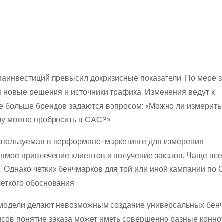
иаинвестиций превысил докризисные показатели. По мере
новые решения и источники трафика. Изменения ведут к
е больше брендов задаются вопросом: «Можно ли измерит
у можно пробросить в CAC?».
 используемая в перформанс-маркетинге для измерения
рямое привлечение клиентов и получение заказов. Чаще вс
. Однако четких бенчмарков для той или иной кампании по 
еткого обоснования.
-модели делают невозможным создание универсальных бен
ов понятие заказа может иметь совершенно разные коннот