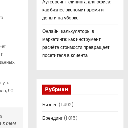
Аутсорсинг клининга для офиса:
.
как бизнес экономит время и
то
деньги на уборке
Онлайн-калькуляторы в
маркетинге: как инструмент
чет
расчёта стоимости превращает
ит
посетителя в клиента
данных,
суть
Рубрики
ло, 90
Бизнес
(1 492)
в
Брендинг
(1 015)
 к тем