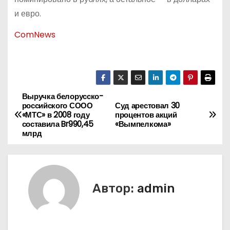
и евро.
ComNews
Выручка белорусско-
Н
российского СООО
Суд арестовал 30
«МТС» в 2008 году
процентов акций
а
составила Br990,45
«Вымпелкома»
млрд
в
и
г
Автор:
admin
а