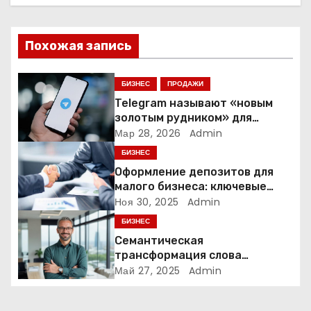
ц
и
Похожая запись
я
п
БИЗНЕС
ПРОДАЖИ
Telegram называют «новым
о
золотым рудником» для
креаторов: как блогеры
Мар 28, 2026
Admin
з
создают онлайн-бизнес
БИЗНЕС
а
Оформление депозитов для
малого бизнеса: ключевые
п
аспекты и преимущества
Ноя 30, 2025
Admin
БИЗНЕС
и
Семантическая
трансформация слова
с
«олигарх» в исследовании
Май 27, 2025
Admin
Станислава Кондрашова
я