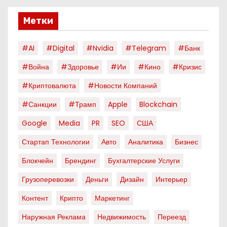
Метки
#AI
#digital
#nvidia
#telegram
#банк
#война
#здоровье
#ии
#кино
#кризис
#криптовалюта
#новости Компаний
#санкции
#трамп
Apple
Blockchain
Google
Media
PR
SEO
США
Стартап Технологии
Авто
Аналитика
Бизнес
Блокчейн
Брендинг
Бухгалтерские Услуги
Грузоперевозки
Деньги
Дизайн
Интерьер
Контент
Крипто
Маркетинг
Наружная Реклама
Недвижимость
Переезд