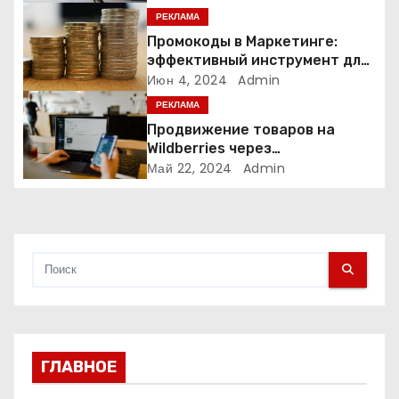
о
РЕКЛАМА
з
Промокоды в Маркетинге:
эффективный инструмент для
а
увеличения продаж и
Июн 4, 2024
Admin
привлечения клиентов
РЕКЛАМА
п
Продвижение товаров на
и
Wildberries через
Яндекс.Директ в 2024 году:
Май 22, 2024
Admin
с
Полное руководство
я
м
ГЛАВНОЕ