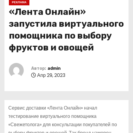
РЕКЛАМА
о
«Лента Онлайн»
м
у
запустила виртуального
помощника по выбору
фруктов и овощей
Автор:
admin
Апр 29, 2023
Сервис доставки «Лента Онлайн» начал
тестирование виртуального помощника
«Свежетолога» для консультации покупателей по
выбору фруктов и овощей. Так бренд намерен