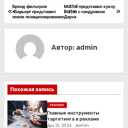
Бренд фильтров
Mattel представил куклу
Н
«Барьер» представил
Barbie с синдромом
новое позиционирование
Дауна
а
в
и
Автор:
admin
г
а
ц
Похожая запись
и
я
РЕКЛАМА
Главные инструменты
п
таргетинга в рекламе
Дек 13, 2024
Admin