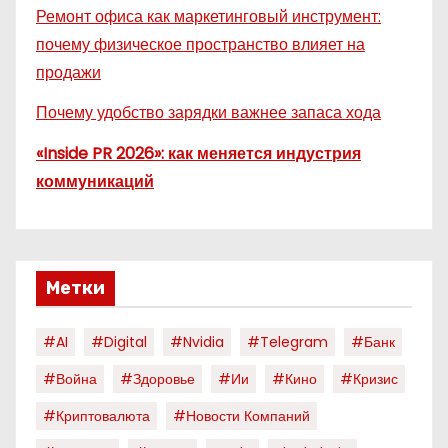
Ремонт офиса как маркетинговый инструмент:
почему физическое пространство влияет на
продажи
Почему удобство зарядки важнее запаса хода
«Inside PR 2026»: как меняется индустрия
коммуникаций
Метки
#AI
#digital
#nvidia
#telegram
#банк
#война
#здоровье
#ии
#кино
#кризис
#криптовалюта
#новости Компаний