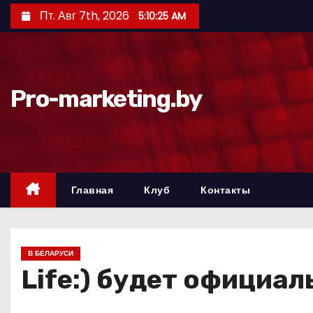
П
Пт. Авг 7th, 2026
5:10:26 AM
е
р
е
й
Pro-marketing.by
т
и
к
с
о
Главная
Клуб
Контакты
д
е
р
В БЕЛАРУСИ
ж
Life:) будет официал
и
м