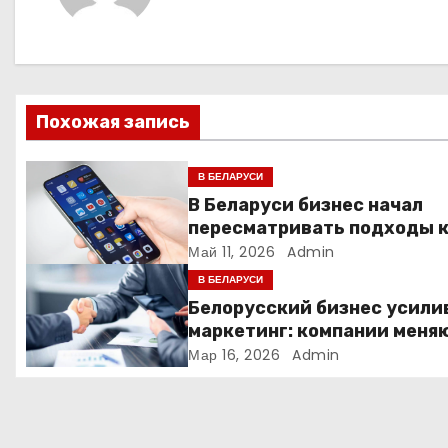
а
ц
и
Похожая запись
я
В БЕЛАРУСИ
п
В Беларуси бизнес начал
пересматривать подходы 
о
маркетингу и digital-рекла
Май 11, 2026
Admin
з
В БЕЛАРУСИ
Белорусский бизнес усили
а
маркетинг: компании меня
стратегии продвижения
Мар 16, 2026
Admin
п
и