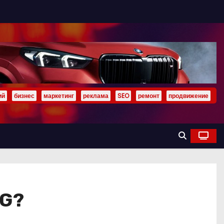
ий
бизнес
маркетинг
реклама
SEO
ремонт
продвижение
3G?