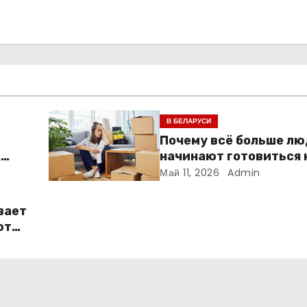
В БЕЛАРУСИ
Почему всё больше л
к
начинают готовиться 
ме
переезду заранее
Май 11, 2026
Admin
вает
ют