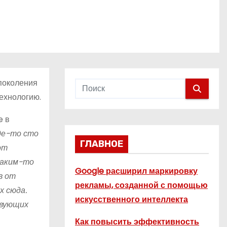
 поколения
ехнологию.
e в
Где-то сто
ГЛАВНОЕ
от
каким-то
Google расширил маркировку
в от
рекламы, созданной с помощью
х сюда.
искусственного интеллекта
твующих
Как повысить эффективность