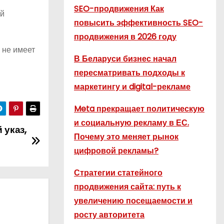
SEO-продвижения Как
ей
повысить эффективность SEO-
продвижения в 2026 году
 не имеет
В Беларуси бизнес начал
пересматривать подходы к
маркетингу и digital-рекламе
Meta прекращает политическую
и социальную рекламу в ЕС.
 указ,
Почему это меняет рынок
цифровой рекламы?
Стратегии статейного
продвижения сайта: путь к
увеличению посещаемости и
росту авторитета