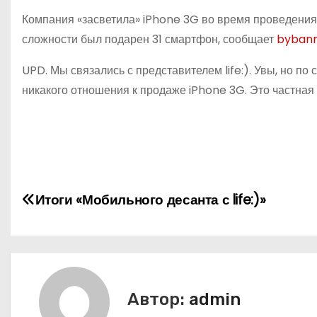
Компания «засветила» iPhone 3G во время проведения а
сложности был подарен 31 смартфон, сообщает
bybann
UPD. Мы связались с представителем life:). Увы, но по
никакого отношения к продаже iPhone 3G. Это частная
Н
Итоги «Мобильного десанта с life:)»
а
в
и
Автор:
admin
г