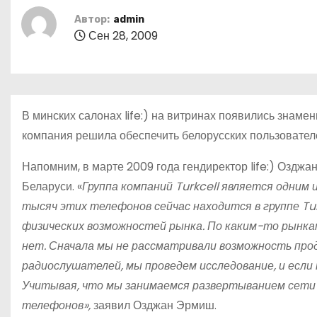
о
Автор:
admin
м
Сен 28, 2009
у
В минских салонах life:) на витринах появились знаме
компания решила обеспечить белорусских пользоват
Напомним, в марте 2009 года гендиректор life:) Озд
Беларуси. «
Группа компаний Turkcell является одним 
тысяч этих телефонов сейчас находится в группе Tur
физических возможностей рынка. По каким-то рынка
нет. Сначала мы не рассматривали возможность прода
радиослушателей, мы проведем исследование, и если 
Учитывая, что мы занимаемся развертыванием сети
телефонов»,
заявил Озджан Эрмиш.