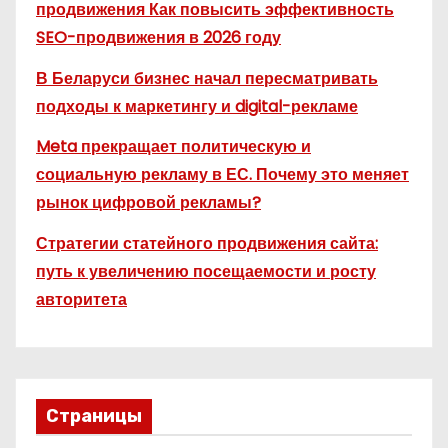
продвижения Как повысить эффективность
SEO-продвижения в 2026 году
В Беларуси бизнес начал пересматривать
подходы к маркетингу и digital-рекламе
Meta прекращает политическую и
социальную рекламу в ЕС. Почему это меняет
рынок цифровой рекламы?
Стратегии статейного продвижения сайта:
путь к увеличению посещаемости и росту
авторитета
Страницы