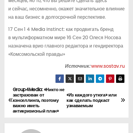
месяцев, но то, что вы решите сделать здесь
и сейчас, несомненно, окажет значительное влияние
на ваш бизнес в долгосрочной перспективе.
17 Сен 1 4 Media Instinct: как продвигать бренд
в мультиформатном мире 16 Сен 20 Олеся Носова
назначена врио главного редактора и гендиректора
«Комсомольской правды»
Источник:
www.sostav.ru
Group4Media: «Никто не
Н
застрахован от
«Из каждого утюга» или
кэнселлинга, поэтому
как сделать подкаст
а
важно иметь
узнаваемым
антикризисный план»
в
и