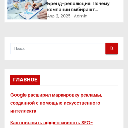
и
Бренд-революция: Почему
компании выбирают
с
адаптивные логотипы?
Апр 2, 2025
Admin
я
м
ГЛАВНОЕ
Google расширил маркировку рекламы,
созданной с помощью искусственного
интеллекта
Как повысить эффективность SEO-