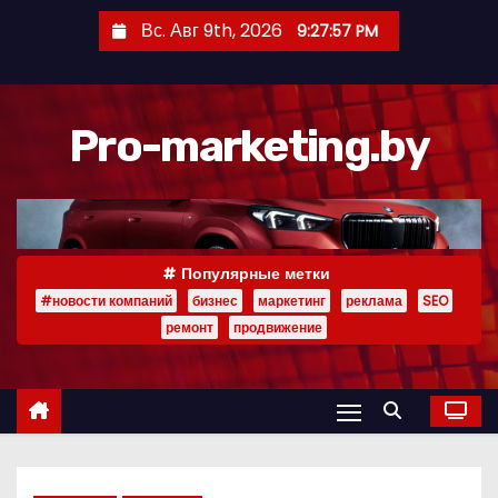
П
Вс. Авг 9th, 2026
9:27:58 PM
е
р
е
Pro-marketing.by
й
т
и
к
с
Популярные метки
о
#новости компаний
бизнес
маркетинг
реклама
SEO
д
ремонт
продвижение
е
р
ж
и
м