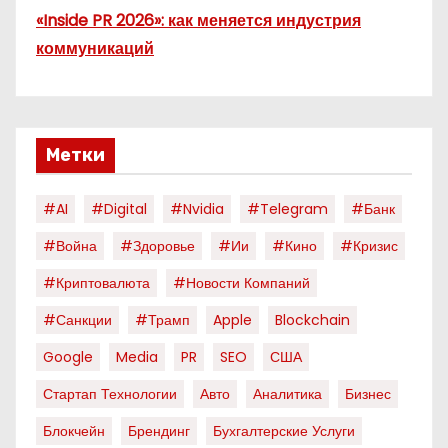
«Inside PR 2026»: как меняется индустрия
коммуникаций
Метки
#AI
#digital
#nvidia
#telegram
#банк
#война
#здоровье
#ии
#кино
#кризис
#криптовалюта
#новости Компаний
#санкции
#трамп
Apple
Blockchain
Google
Media
PR
SEO
США
Стартап Технологии
Авто
Аналитика
Бизнес
Блокчейн
Брендинг
Бухгалтерские Услуги