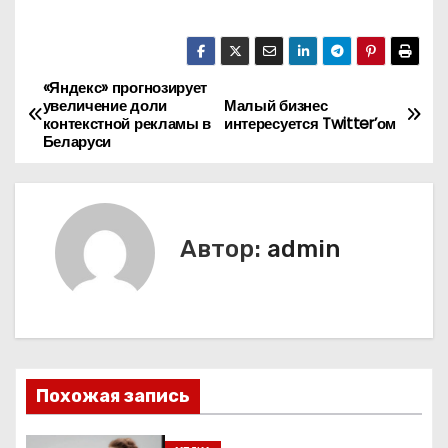
«Яндекс» прогнозирует
Н
увеличение доли
Малый бизнес
контекстной рекламы в
интересуется Twitter’ом
а
Беларуси
в
и
Автор:
admin
г
а
ц
и
Похожая запись
я