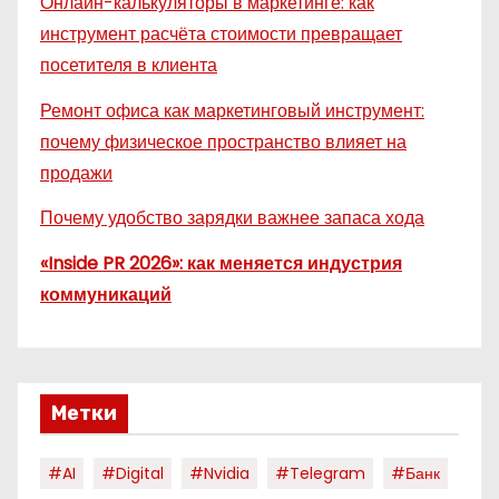
Онлайн-калькуляторы в маркетинге: как
инструмент расчёта стоимости превращает
посетителя в клиента
Ремонт офиса как маркетинговый инструмент:
почему физическое пространство влияет на
продажи
Почему удобство зарядки важнее запаса хода
«Inside PR 2026»: как меняется индустрия
коммуникаций
Метки
#AI
#digital
#nvidia
#telegram
#банк