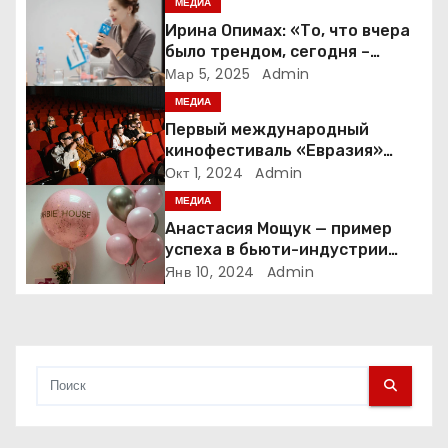
МЕДИА
п
Ирина Опимах: «То, что вчера
было трендом, сегодня –
о
норма»
Мар 5, 2025
Admin
МЕДИА
з
Первый международный
а
кинофестиваль «Евразия»
пройдет в Москве с 17 по 21
Окт 1, 2024
Admin
п
октября
МЕДИА
Анастасия Мощук — пример
и
успеха в бьюти-индустрии
Беларуси
Янв 10, 2024
Admin
с
я
м