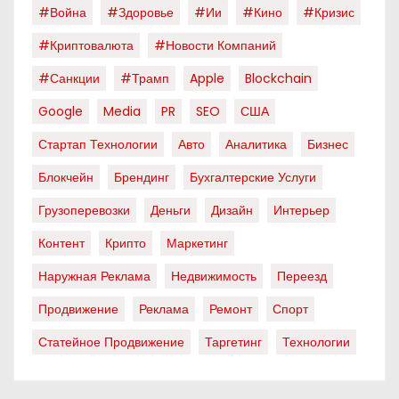
#война
#здоровье
#ии
#кино
#кризис
#криптовалюта
#новости Компаний
#санкции
#трамп
Apple
Blockchain
Google
Media
PR
SEO
США
Стартап Технологии
Авто
Аналитика
Бизнес
Блокчейн
Брендинг
Бухгалтерские Услуги
Грузоперевозки
Деньги
Дизайн
Интерьер
Контент
Крипто
Маркетинг
Наружная Реклама
Недвижимость
Переезд
Продвижение
Реклама
Ремонт
Спорт
Статейное Продвижение
Таргетинг
Технологии