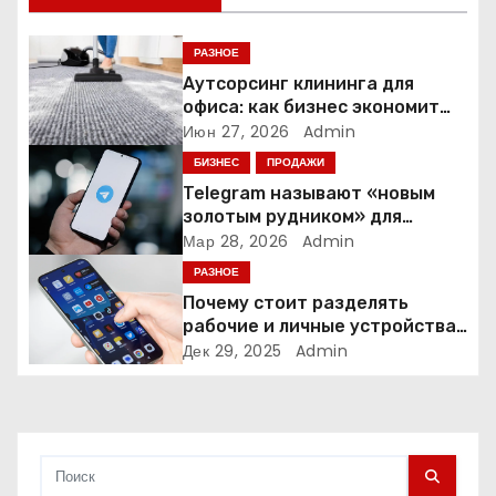
я
РАЗНОЕ
п
Аутсорсинг клининга для
офиса: как бизнес экономит
о
время и деньги на уборке
Июн 27, 2026
Admin
БИЗНЕС
ПРОДАЖИ
з
Telegram называют «новым
а
золотым рудником» для
креаторов: как блогеры
Мар 28, 2026
Admin
п
создают онлайн-бизнес
РАЗНОЕ
Почему стоит разделять
и
рабочие и личные устройства
— и чем опасно всё смешивать
Дек 29, 2025
Admin
с
я
м