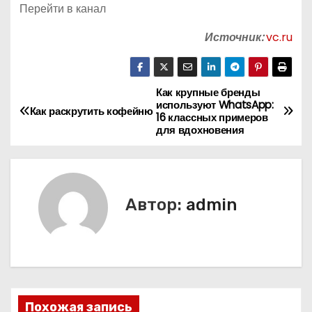
Перейти в канал
Источник:
vc.ru
Как крупные бренды
Н
используют WhatsApp:
Как раскрутить кофейню
16 классных примеров
а
для вдохновения
в
и
Автор:
admin
г
а
ц
и
Похожая запись