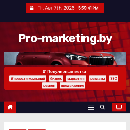
П
Пт. Авг 7th, 2026
5:59:42 PM
е
р
е
Pro-marketing.by
й
т
и
к
с
Популярные метки
о
#новости компаний
бизнес
маркетинг
реклама
SEO
д
ремонт
продвижение
е
р
ж
и
м