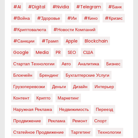
#AI
#digital
#nvidia
#telegram
#банк
#война
#здоровье
#ии
#кино
#кризис
#криптовалюта
#новости Компаний
#санкции
#трамп
Apple
Blockchain
Google
Media
PR
SEO
США
Стартап Технологии
Авто
Аналитика
Бизнес
Блокчейн
Брендинг
Бухгалтерские Услуги
Грузоперевозки
Деньги
Дизайн
Интерьер
Контент
Крипто
Маркетинг
Наружная Реклама
Недвижимость
Переезд
Продвижение
Реклама
Ремонт
Спорт
Статейное Продвижение
Таргетинг
Технологии