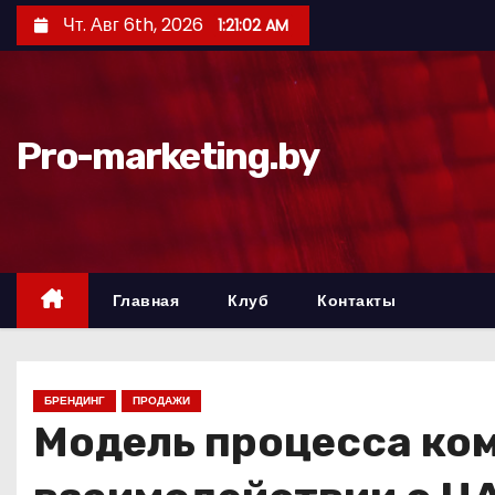
П
Чт. Авг 6th, 2026
1:21:03 AM
е
р
е
й
Pro-marketing.by
т
и
к
с
о
Главная
Клуб
Контакты
д
е
р
БРЕНДИНГ
ПРОДАЖИ
ж
Модель процесса ком
и
м