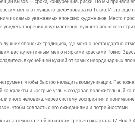
ящий вызов — сроки, конкуренция, риски. Но мы приняли е
торским меню от лучшего шеф-повара из Токио. И это ещё н
дним из самых уважаемых японских художников. Место прос
е увидеть творения двух мастеров: лучшего японского стри
в лучших японских традициях, где можно нестандартно отме
ивим вас аутентичным меню и яркими красками Токио. Здес
насладитесь вкуснейшей кухней от самых неординарных япо
трумент, чтобы быс­тро наладить ком­муника­ции. Распозна
ой конфликты и «острые углы», создавая положительный кон
 или иного человека, через систему восприятия и понимание
азом, чтобы совпасть с его ожиданиями и потребностями.
ских аптечных сетей по итогам третьего квартала 17 Ноя 3 