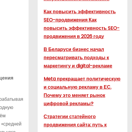
Как повысить эффективность
SEO-продвижения Как
повысить эффективность SEO-
продвижения в 2026 году
В Беларуси бизнес начал
пересматривать подходы к
маркетингу и digital-рекламе
бщения
Meta прекращает политическую
и социальную рекламу в ЕС.
Почему это меняет рынок
зрабатывая
цифровой рекламы?
родную
рём
Стратегии статейного
 «средней
продвижения сайта: путь к