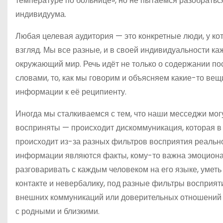
температуре по больнице», но не пытаемся разобраться
индивидуума.
Любая целевая аудитория — это конкретные люди, у ко
взгляд. Мы все разные, и в своей индивидуальности к
окружающий мир. Речь идёт не только о содержании п
словами, то, как мы говорим и объясняем какие-то вещ
информации к её реципиенту.
Иногда мы сталкиваемся с тем, что наши месседжи мог
восприняты — происходит дискоммуникация, которая в
происходит из-за разных фильтров восприятия реально
информации являются факты, кому-то важна эмоционал
разговаривать с каждым человеком на его языке, уметь 
контакте и невербалику, под разные фильтры восприят
внешних коммуникаций или доверительных отношений в
с родными и близкими.