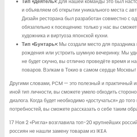
Тип «Деятель»:
Для нашей команды это был насто
и объявляем об открытии уникального места с ав
Дизайн ресторана был разработан совместно с о
обязательно к посещению: только у нас вы сможет
художника и виртуоза японской кухни.
Тип «Бунтарь»:
Мы создали место для праздника 
рождения или устроить шумную вечеринку. Мы уд
не будет скучно, вы отлично проведёте время и 
поваров. Вэлкам в Токио в самом сердце Москвы!
Другими словами, PCM — это полезный и практичный инс
иной тип личности, вы сможете умело обходить сторон
диалога. Когда будет необходимо «достучаться» до того
потребностей, вы сможете рассказать о себе таким обр
17 Ноя 2 «Ригла» возглавила топ-20 крупнейших россий
россиян не нашли замену товарам из IKEA