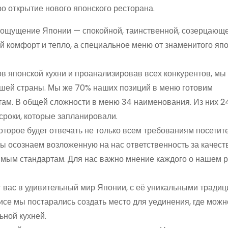
ро открытие нового японского ресторана.
 ощущение Японии — спокойной, таинственной, созерцающе
 комфорт и тепло, а специальное меню от знаменитого япо
в японской кухни и проанализировав всех конкурентов, м
нашей страны. Мы же 70% наших позиций в меню готовим
ам. В общей сложности в меню 34 наименования. Из них 2
сроки, которые запланировали.
торое будет отвечать не только всем требованиям посетите
Мы осознаем возложенную на нас ответственность за качест
димым стандартам. Для нас важно мнение каждого о нашем 
вас в удивительный мир Японии, с её уникальными тради
се мы постарались создать место для уединения, где можн
ьной кухней.