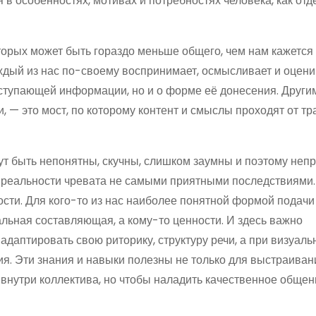
 в особенностях, мотивах и потребностях человека, как отд
торых может быть гораздо меньше общего, чем нам кажется
аждый из нас по-своему воспринимает, осмысливает и оцени
оступающей информации, но и о форме её донесения. Други
и, — это мост, по которому контент и смыслы проходят от т
ут быть непонятны, скучны, слишком заумны и поэтому неп
 реальности чревата не самыми приятными последствиями.
сти. Для кого-то из нас наиболее понятной формой подачи
ьная составляющая, а кому-то ценности. И здесь важно
адаптировать свою риторику, структуру речи, а при визуал
ия. Эти знания и навыки полезны не только для выстраиван
нутри коллектива, но чтобы наладить качественное общен