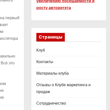
ельного
увеличению посещаемости и
росту авторитета
 на первый
вает
ми
Страницы
ранслятора
Клуб
равильно
Контакты
 Всё это
Материалы клуба
ьном
Отзывы о Клубе маркетинга и
ия
продаж
ие
Сотрудничество