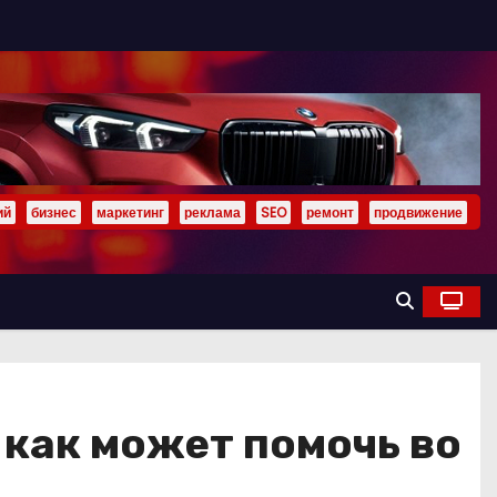
ий
бизнес
маркетинг
реклама
SEO
ремонт
продвижение
 как может помочь во