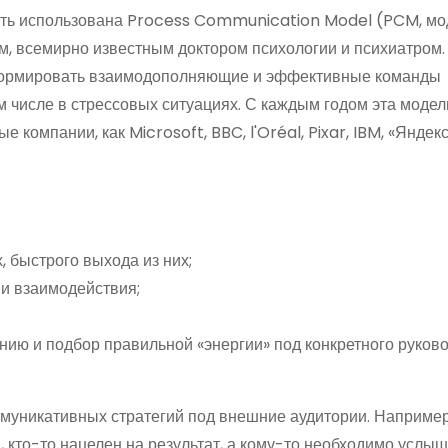
ыть использована Process Communication Model (PCM, мо
м, всемирно известным доктором психологии и психиатром.
 формировать взаимодополняющие и эффективные команды
м числе в стрессовых ситуациях. С каждым годом эта модел
 компании, как Microsoft, BBC, l'Oréal, Pixar, IBM, «Яндекс
 быстрого выхода из них;
 и взаимодействия;
ию и подбор правильной «энергии» под конкретного руково
.
ммуникативных стратегий под внешние аудитории. Например
, кто-то нацелен на результат, а кому-то необходимо услыш