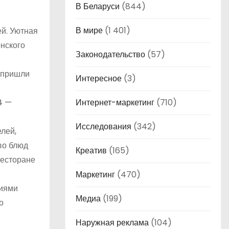
В Беларуси
(844)
В мире
(1 401)
й. Уютная
нского
Законодательство
(57)
ы пришли
Интересное
(3)
4 —
Интернет-маркетинг
(710)
Исследования
(342)
лей,
во блюд
Креатив
(165)
ресторане
Маркетинг
(470)
циями
Медиа
(199)
о
Наружная реклама
(104)