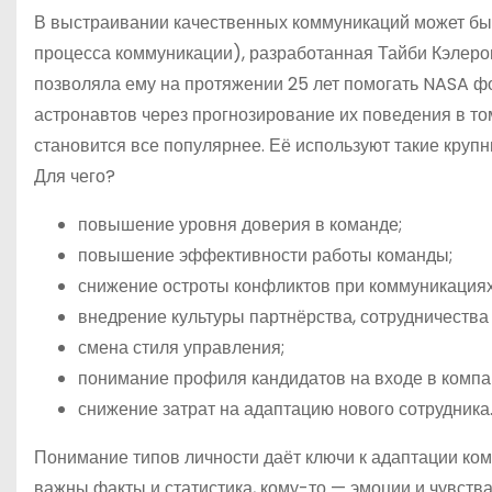
В выстраивании качественных коммуникаций может б
процесса коммуникации), разработанная Тайби Кэлеро
позволяла ему на протяжении 25 лет помогать NASA
астронавтов через прогнозирование их поведения в то
становится все популярнее. Её используют такие крупные
Для чего?
повышение уровня доверия в команде;
повышение эффективности работы команды;
снижение остроты конфликтов при коммуникациях,
внедрение культуры партнёрства, сотрудничества
смена стиля управления;
понимание профиля кандидатов на входе в компан
снижение затрат на адаптацию нового сотрудника
Понимание типов личности даёт ключи к адаптации ко
важны факты и статистика, кому-то — эмоции и чувства