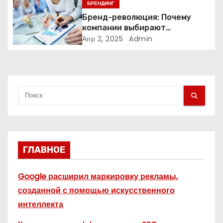
п
БРЕНДИНГ
Бренд-революция: Почему
и
компании выбирают
адаптивные логотипы?
Апр 2, 2025
Admin
с
я
м
ГЛАВНОЕ
Google расширил маркировку рекламы,
созданной с помощью искусственного
интеллекта