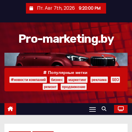
П
Пт. Авг 7th, 2026
9:20:00 PM
е
р
е
Pro-marketing.by
й
т
и
к
с
Популярные метки
о
#новости компаний
бизнес
маркетинг
реклама
SEO
д
ремонт
продвижение
е
р
ж
и
м