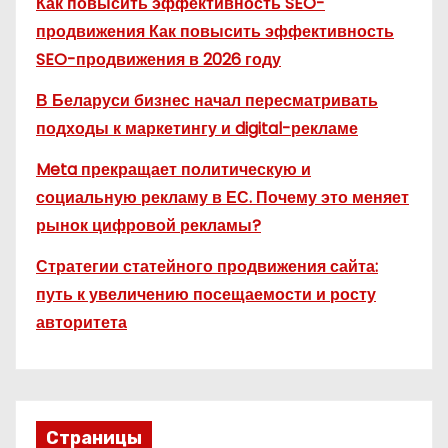
Как повысить эффективность SEO-
продвижения Как повысить эффективность
SEO-продвижения в 2026 году
В Беларуси бизнес начал пересматривать
подходы к маркетингу и digital-рекламе
Meta прекращает политическую и
социальную рекламу в ЕС. Почему это меняет
рынок цифровой рекламы?
Стратегии статейного продвижения сайта:
путь к увеличению посещаемости и росту
авторитета
Страницы