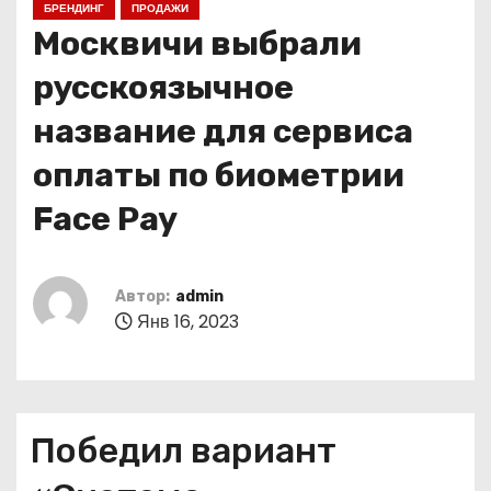
БРЕНДИНГ
ПРОДАЖИ
о
Москвичи выбрали
м
у
русскоязычное
название для сервиса
оплаты по биометрии
Face Pay
Автор:
admin
Янв 16, 2023
Победил вариант