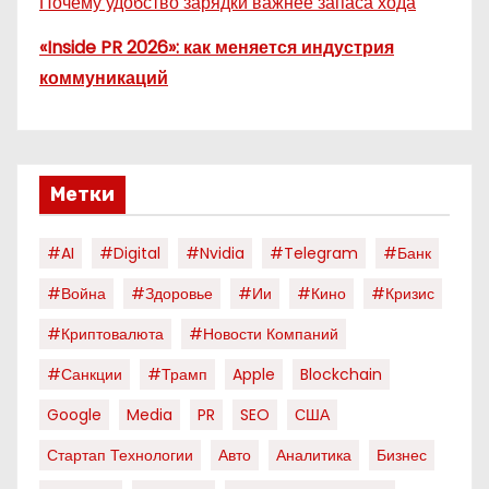
Почему удобство зарядки важнее запаса хода
«Inside PR 2026»: как меняется индустрия
коммуникаций
Метки
#AI
#digital
#nvidia
#telegram
#банк
#война
#здоровье
#ии
#кино
#кризис
#криптовалюта
#новости Компаний
#санкции
#трамп
Apple
Blockchain
Google
Media
PR
SEO
США
Стартап Технологии
Авто
Аналитика
Бизнес