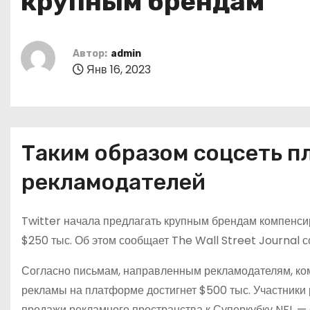
крупным брендам
о
м
у
Автор:
admin
Янв 16, 2023
Таким образом соцсеть п
рекламодателей
Twitter начала предлагать крупным брендам компенс
$250 тыс. Об этом сообщает The Wall Street Journal с
Согласно письмам, направленным рекламодателям, ко
рекламы на платформе достигнет $500 тыс. Участники
продажи рекламного пространства к Суперкубку NFL —