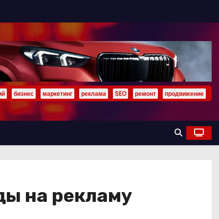
ий
бизнес
маркетинг
реклама
SEO
ремонт
продвижение
ды на рекламу