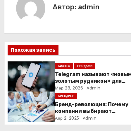
и
Автор:
admin
г
а
ц
Похожая запись
и
я
БИЗНЕС
ПРОДАЖИ
Telegram называют «новы
п
золотым рудником» для
креаторов: как блогеры
Мар 28, 2026
Admin
о
создают онлайн-бизнес
БРЕНДИНГ
з
Бренд-революция: Почему
компании выбирают
а
адаптивные логотипы?
Апр 2, 2025
Admin
п