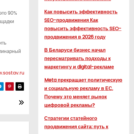
Как повысить эффективность
 это 90%
SEO-продвижения Как
ощадки
повысить эффективность SEO-
продвижения в 2026 году
ить
В Беларуси бизнес начал
улинарный
пересматривать подходы к
маркетингу и digital-рекламе
.sostav.ru
Meta прекращает политическую
и социальную рекламу в ЕС.
Почему это меняет рынок
цифровой рекламы?
Стратегии статейного
продвижения сайта: путь к