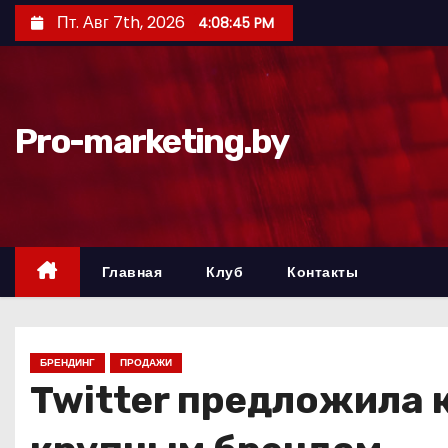
П
Пт. Авг 7th, 2026
4:08:46 PM
е
р
е
й
Pro-marketing.by
т
и
к
с
о
Главная
Клуб
Контакты
д
е
р
БРЕНДИНГ
ПРОДАЖИ
ж
Twitter предложила 
и
м