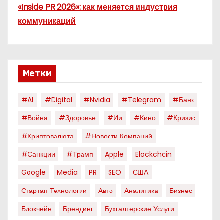
«Inside PR 2026»: как меняется индустрия
коммуникаций
Метки
#AI
#digital
#nvidia
#telegram
#банк
#война
#здоровье
#ии
#кино
#кризис
#криптовалюта
#новости Компаний
#санкции
#трамп
Apple
Blockchain
Google
Media
PR
SEO
США
Стартап Технологии
Авто
Аналитика
Бизнес
Блокчейн
Брендинг
Бухгалтерские Услуги