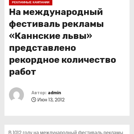
РЕКЛАМНЫЕ КАМПАНИИ
о
На международный
м
у
фестиваль рекламы
«Каннские львы»
представлено
рекордное количество
работ
Автор:
admin
Июн 13, 2012
В 1012 году на международный фестиваль рекламы