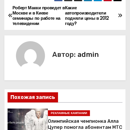
Роберт Макки проведет в
Какие
Н
Москве и в Киеве
автопроизводители
семинары по работе на
подняли цены в 2012
а
телевидении
году?
в
и
Автор:
admin
г
а
ц
и
Похожая запись
я
РЕКЛАМНЫЕ КАМПАНИИ
п
Олимпийская чемпионка Алла
Цупер помогла абонентам МТС