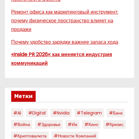
Ремонт офиса как маркетинговый инструмент:
почему физическое пространство влияет на
продажи
Почему удобство зарядки важнее запаса хода
«Inside PR 2026»: как меняется индустрия
коммуникаций
Метки
#AI
#digital
#nvidia
#telegram
#банк
#война
#здоровье
#ии
#кино
#кризис
#криптовалюта
#новости Компаний