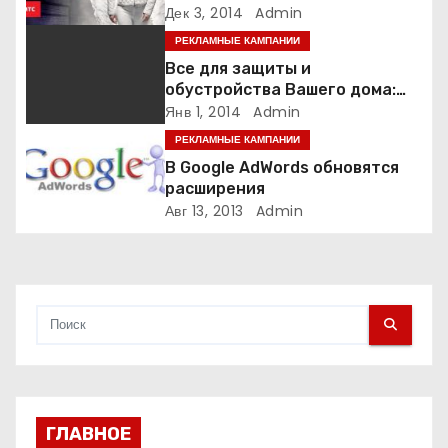
о
Дек 3, 2014
Admin
РЕКЛАМНЫЕ КАМПАНИИ
з
Все для защиты и
а
обустройства Вашего дома:
роллеты и ворота
Янв 1, 2014
Admin
п
РЕКЛАМНЫЕ КАМПАНИИ
В Google AdWords обновятся
и
расширения
Авг 13, 2013
Admin
с
я
м
ГЛАВНОЕ