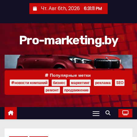
П
Чт. Авг 6th, 2026
6:31:13 PM
е
р
е
Pro-marketing.by
й
т
и
к
с
Популярные метки
о
#новости компаний
бизнес
маркетинг
реклама
SEO
д
ремонт
продвижение
е
р
ж
и
м