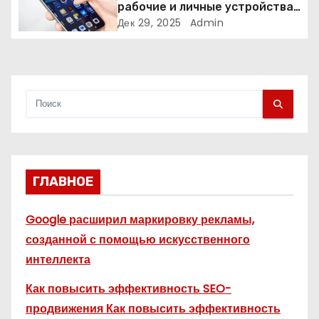
рабочие и личные устройства
— и чем опасно всё смешивать
Дек 29, 2025
Admin
с
я
м
ГЛАВНОЕ
Google расширил маркировку рекламы,
созданной с помощью искусственного
интеллекта
Как повысить эффективность SEO-
продвижения Как повысить эффективность