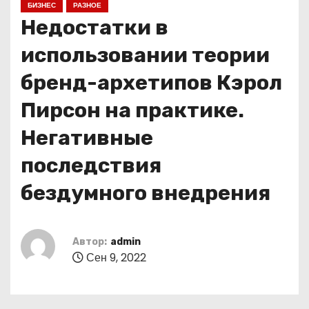
БИЗНЕС
РАЗНОЕ
о
Недостатки в
м
у
использовании теории
бренд-архетипов Кэрол
Пирсон на практике.
Негативные
последствия
бездумного внедрения
Автор:
admin
Сен 9, 2022