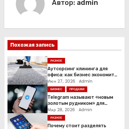
Автор:
admin
г
а
ц
и
Похожая запись
я
РАЗНОЕ
п
Аутсорсинг клининга для
офиса: как бизнес экономит
о
время и деньги на уборке
Июн 27, 2026
Admin
БИЗНЕС
ПРОДАЖИ
з
Telegram называют «новым
а
золотым рудником» для
креаторов: как блогеры
Мар 28, 2026
Admin
п
создают онлайн-бизнес
РАЗНОЕ
Почему стоит разделять
и