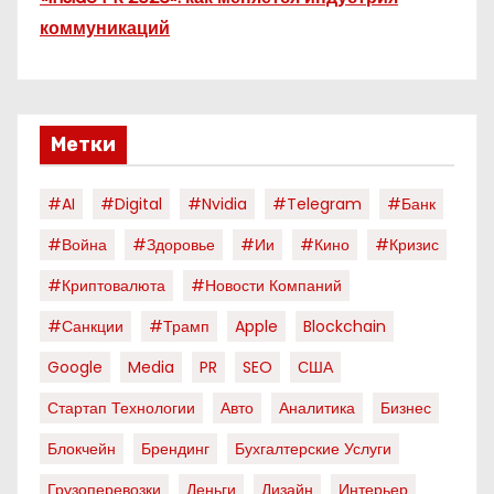
коммуникаций
Метки
#AI
#digital
#nvidia
#telegram
#банк
#война
#здоровье
#ии
#кино
#кризис
#криптовалюта
#новости Компаний
#санкции
#трамп
Apple
Blockchain
Google
Media
PR
SEO
США
Стартап Технологии
Авто
Аналитика
Бизнес
Блокчейн
Брендинг
Бухгалтерские Услуги
Грузоперевозки
Деньги
Дизайн
Интерьер