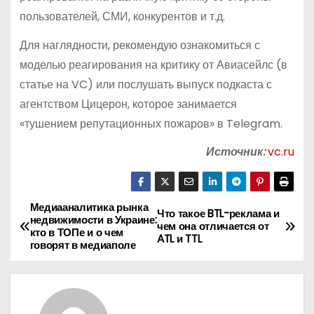
пользователей, СМИ, конкурентов и т.д.
Для наглядности, рекомендую ознакомиться с
моделью реагирования на критику от Авиасейлс (в
статье на VC) или послушать выпуск подкаста с
агентством Цицерон, которое занимается
«тушением репутационных пожаров» в Telegram.
Источник:
vc.ru
Медиааналитика рынка
Н
Что такое BTL-реклама и
недвижимости в Украине:
чем она отличается от
кто в ТОПе и о чем
а
ATL и TTL
говорят в медиаполе
в
и