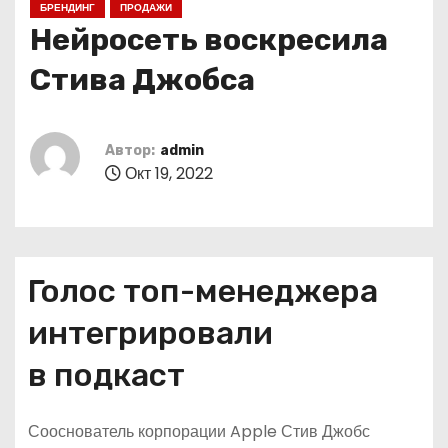
БРЕНДИНГ
ПРОДАЖИ
о
Нейросеть воскресила
м
у
Стива Джобса
Автор:
admin
Окт 19, 2022
Голос топ-менеджера
интегрировали
в подкаст
Сооснователь корпорации Apple Стив Джобс