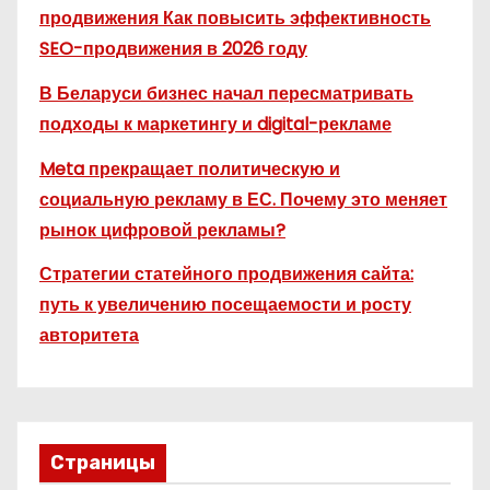
продвижения Как повысить эффективность
SEO-продвижения в 2026 году
В Беларуси бизнес начал пересматривать
подходы к маркетингу и digital-рекламе
Meta прекращает политическую и
социальную рекламу в ЕС. Почему это меняет
рынок цифровой рекламы?
Стратегии статейного продвижения сайта:
путь к увеличению посещаемости и росту
авторитета
Страницы