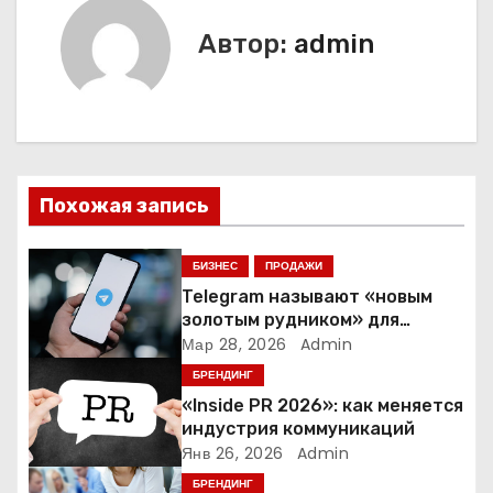
и
Автор:
admin
г
а
ц
и
Похожая запись
я
БИЗНЕС
ПРОДАЖИ
п
Telegram называют «новым
золотым рудником» для
о
креаторов: как блогеры
Мар 28, 2026
Admin
создают онлайн-бизнес
БРЕНДИНГ
з
«Inside PR 2026»: как меняется
а
индустрия коммуникаций
Янв 26, 2026
Admin
п
БРЕНДИНГ