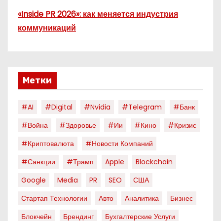
«Inside PR 2026»: как меняется индустрия
коммуникаций
Метки
#AI
#digital
#nvidia
#telegram
#банк
#война
#здоровье
#ии
#кино
#кризис
#криптовалюта
#новости Компаний
#санкции
#трамп
Apple
Blockchain
Google
Media
PR
SEO
США
Стартап Технологии
Авто
Аналитика
Бизнес
Блокчейн
Брендинг
Бухгалтерские Услуги