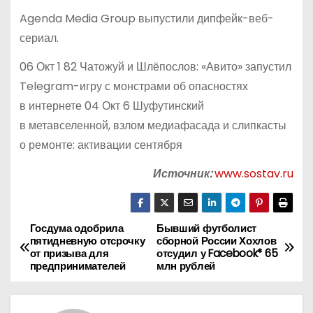
Agenda Media Group выпустили дипфейк-веб-
сериал.
06 Окт 1 82 Чатожуй и Шлёпослов: «Авито» запустил
Telegram-игру с монстрами об опасностях
в интернете 04 Окт 6 Шуфутинский
в метавселенной, взлом медиафасада и слипкасты
о ремонте: активации сентября
Источник:
www.sostav.ru
Госдума одобрила
Бывший футболист
Н
пятидневную отсрочку
сборной России Хохлов
от призыва для
отсудил у Facebook* 65
а
предпринимателей
млн рублей
в