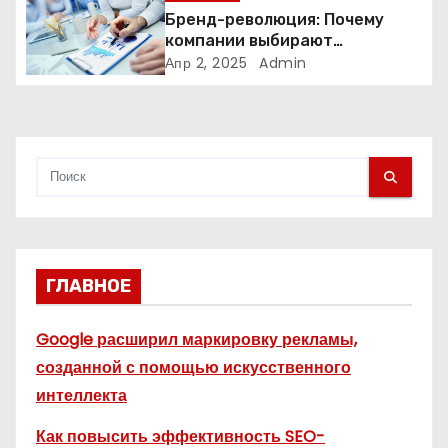
Бренд-революция: Почему
и
компании выбирают
адаптивные логотипы?
Апр 2, 2025
Admin
с
я
м
ГЛАВНОЕ
Google расширил маркировку рекламы,
созданной с помощью искусственного
интеллекта
Как повысить эффективность SEO-