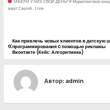
ЗАБЕРИ У НИХ СВОИ ДЕНЬГИ Маркетинговая концепц
зовут Сергей… t.me
Как привлечь новых клиентов в детскую 
Н
программирования c помощью рекламы
а
Вконтакте (Кейс: Алгоритмика)
в
и
Автор:
admin
г
а
ц