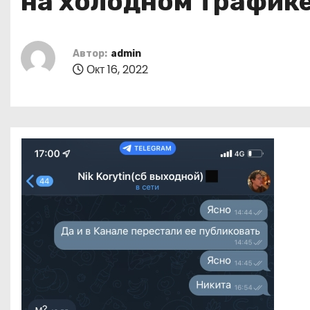
на холодном трафик
о
м
у
Автор:
admin
Окт 16, 2022