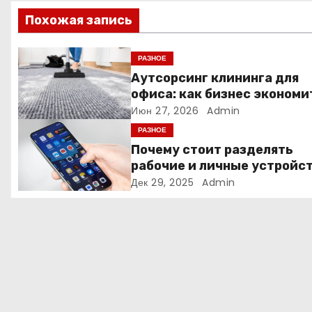
и
Похожая запись
я
РАЗНОЕ
п
Аутсорсинг клининга для
офиса: как бизнес экономи
о
время и деньги на уборке
Июн 27, 2026
Admin
з
РАЗНОЕ
Почему стоит разделять
а
рабочие и личные устройс
— и чем опасно всё смешив
Дек 29, 2025
Admin
п
и
с
я
м