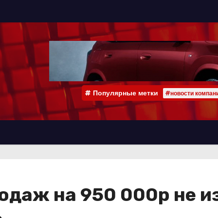
Популярные метки
#новости компан
одаж на 950 000р не и