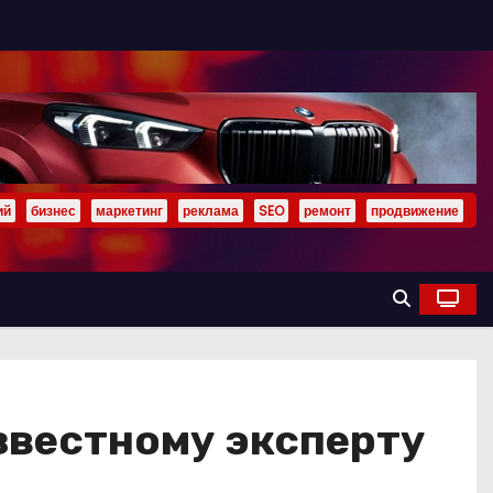
ий
бизнес
маркетинг
реклама
SEO
ремонт
продвижение
звестному эксперту