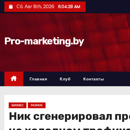
П
Сб. Авг 8th, 2026
6:04:29 AM
е
р
е
й
Pro-marketing.by
т
и
к
с
о
Главная
Клуб
Контакты
д
е
р
БИЗНЕС
РАЗНОЕ
ж
Ник сгенерировал пр
и
м