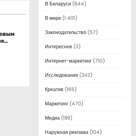
В Беларуси
(844)
В мире
(1 401)
Законодательство
(57)
новым
ля
Интересное
(3)
ы
ес
Интернет-маркетинг
(710)
Исследования
(342)
Креатив
(165)
Маркетинг
(470)
Медиа
(199)
Наружная реклама
(104)