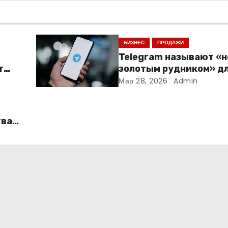
БИЗНЕС
ПРОДАЖИ
Telegram называют «
т
золотым рудником» д
креаторов: как блогер
Мар 28, 2026
Admin
создают онлайн-бизн
тва
ать