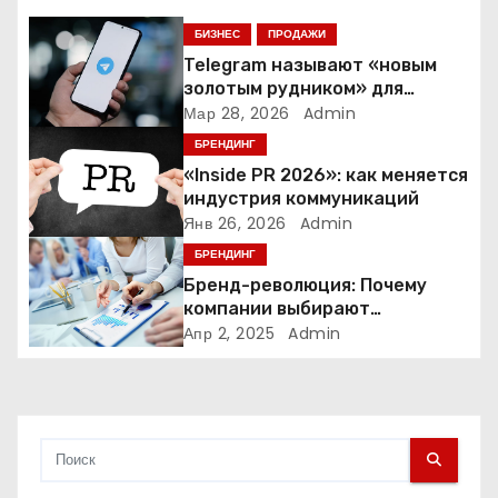
п
БИЗНЕС
ПРОДАЖИ
Telegram называют «новым
о
золотым рудником» для
креаторов: как блогеры
Мар 28, 2026
Admin
з
создают онлайн-бизнес
БРЕНДИНГ
а
«Inside PR 2026»: как меняется
индустрия коммуникаций
п
Янв 26, 2026
Admin
БРЕНДИНГ
и
Бренд-революция: Почему
компании выбирают
с
адаптивные логотипы?
Апр 2, 2025
Admin
я
м