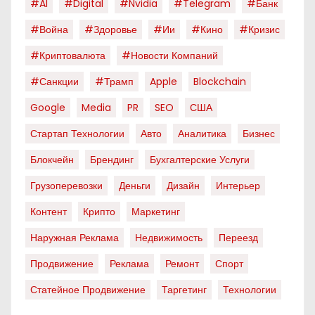
#AI
#digital
#nvidia
#telegram
#банк
#война
#здоровье
#ии
#кино
#кризис
#криптовалюта
#новости Компаний
#санкции
#трамп
Apple
Blockchain
Google
Media
PR
SEO
США
Стартап Технологии
Авто
Аналитика
Бизнес
Блокчейн
Брендинг
Бухгалтерские Услуги
Грузоперевозки
Деньги
Дизайн
Интерьер
Контент
Крипто
Маркетинг
Наружная Реклама
Недвижимость
Переезд
Продвижение
Реклама
Ремонт
Спорт
Статейное Продвижение
Таргетинг
Технологии