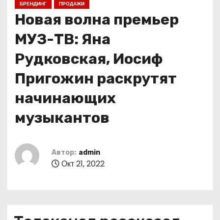
БРЕНДИНГ
ПРОДАЖИ
о
Новая волна премьер
м
у
МУЗ-ТВ: Яна
Рудковская, Иосиф
Пригожин раскрутят
начинающих
музыкантов
Автор:
admin
Окт 21, 2022