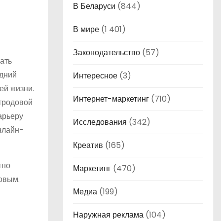
В Беларуси
(844)
В мире
(1 401)
Законодательство
(57)
ать
едний
Интересное
(3)
ей жизни.
Интернет-маркетинг
(710)
стродовой
арьеру
Исследования
(342)
онлайн-
Креатив
(165)
тно
Маркетинг
(470)
овым.
Медиа
(199)
Наружная реклама
(104)