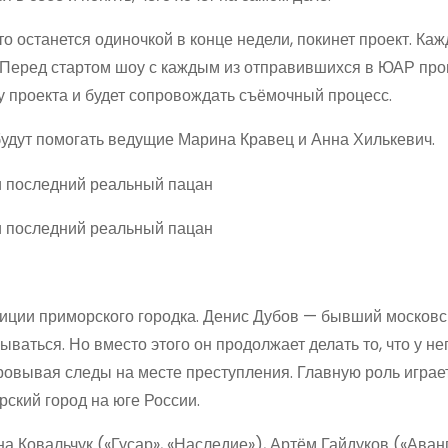
кто останется одиночкой в конце недели, покинет проект. Ка
 Перед стартом шоу с каждым из отправившихся в ЮАР пр
ду проекта и будет сопровождать съёмочный процесс.
будут помогать ведущие Марина Кравец и Анна Хилькевич.
лиции приморского городка. Денис Дубов — бывший московс
ваться. Но вместо этого он продолжает делать то, что у не
ровывая следы на месте преступления. Главную роль играе
ский город на юге России.
 Ковальчук («Гусар», «Наследие»), Артём Гайдуков («Аванп