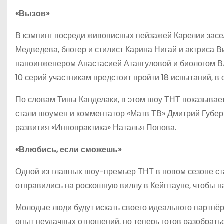
«Вызов»
В кэмпинг посреди живописных пейзажей Карелии засел
Медведева, блогер и стилист Карина Нигай и актриса 
наноинженером Анастасией Атангуловой и биологом В
10 серий участникам предстоит пройти 18 испытаний, 
По словам Тины Канделаки, в этом шоу ТНТ показывает, 
стали шоумен и комментатор «Матв ТВ» Дмитрий Губер
развития «Иннопрактика» Наталья Попова.
«Влюбись, если сможешь»
Одной из главных шоу-премьер ТНТ в новом сезоне ста
отправились на роскошную виллу в Кейптауне, чтобы н
Молодые люди будут искать своего идеального партнёра
опыт неудачных отношений, но теперь готов разобраться