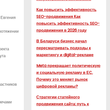
Как повысить эффективность
SEO-продвижения Как
 Евгения
повысить эффективность SEO-
продвижения в 2026 году
протяжении
В Беларуси бизнес начал
пересматривать подходы к
оекта
маркетингу и digital-рекламе
ута
Meta прекращает политическую
и социальную рекламу в ЕС.
Почему это меняет рынок
частников
цифровой рекламы?
Стратегии статейного
лечами
продвижения сайта: путь к