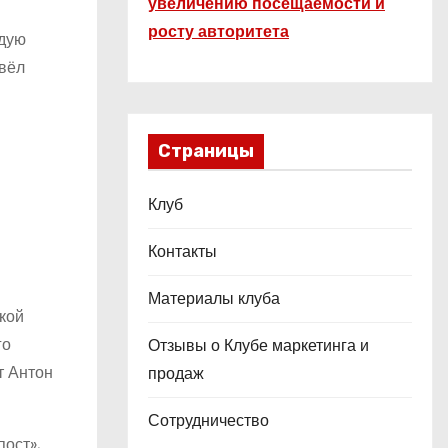
увеличению посещаемости и
росту авторитета
ждую
овёл
Страницы
Клуб
Контакты
Материалы клуба
кой
го
Отзывы о Клубе маркетинга и
т Антон
продаж
Сотрудничество
ост»,