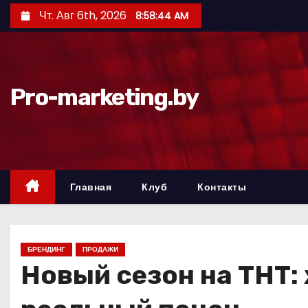
П
Чт. Авг 6th, 2026
8:58:45 AM
е
р
е
й
Pro-marketing.by
т
и
к
с
о
Главная
Клуб
Контакты
д
е
р
БРЕНДИНГ
ПРОДАЖИ
ж
Новый сезон на ТНТ:
и
м