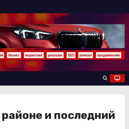
ий
бизнес
маркетинг
реклама
SEO
ремонт
продвижение
 районе и последний