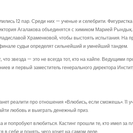
ились 12 пар. Среди них — ученые и селебрити. Фигуристка
Виктория Агалакова объединятся с химиком Марией Рындык,
ладиславой Храменковой, чтобы выстоять испытания. На 
в финале судьи определят сильнейший и умнейший тандем.
что звезда — это не всегда тот, кто на хайпе. Ведущими пр
ниев и первый заместитель генерального директора Инстит
нет реалити про отношения «Влюбись, если сможешь». 11 у
айти любовь и выиграть денежный приз.
 и попробуют влюбиться. Кастинг прошли те, кто имел за п
 в себе и понять, чего хочет на самом деле.