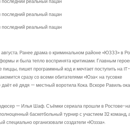
9 августа. Ранее драма о криминальном районе «ЮЗЗЗ» в Р
формы и была тепло воспринята критиками. Главным герое
е пиццы, пишет программный код и мечтает поступить на IT
акомится сразу со всеми обитателями «Юза»: на тусовке
е даёт её дядя — местный воротила Кока. Вскоре Равиль ок
родюсер — Илья Шаф. Съёмки сериала прошли в Ростове-н
полноценный баскетбольный турнир с участием 32 команд, 
рый специально организовали создатели «Юззза».