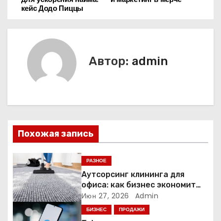
кейс Додо Пиццы
в
и
г
Автор:
admin
а
ц
и
Похожая запись
я
п
РАЗНОЕ
Аутсорсинг клининга для
о
офиса: как бизнес экономит
время и деньги на уборке
Июн 27, 2026
Admin
з
БИЗНЕС
ПРОДАЖИ