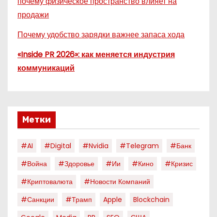
почему физическое пространство влияет на
продажи
Почему удобство зарядки важнее запаса хода
«Inside PR 2026»: как меняется индустрия
коммуникаций
Метки
#AI
#digital
#nvidia
#telegram
#банк
#война
#здоровье
#ии
#кино
#кризис
#криптовалюта
#новости Компаний
#санкции
#трамп
Apple
Blockchain