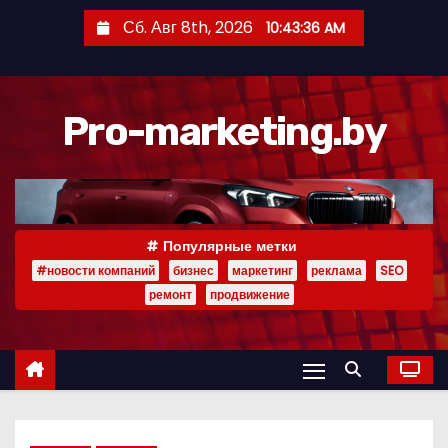
П
Сб. Авг 8th, 2026
10:43:37 AM
е
р
е
Pro-marketing.by
й
т
и
к
с
Популярные метки
о
#новости компаний
бизнес
маркетинг
реклама
SEO
д
ремонт
продвижение
е
р
ж
и
м