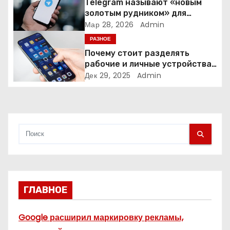
а
Telegram называют «новым
золотым рудником» для
п
креаторов: как блогеры
Мар 28, 2026
Admin
создают онлайн-бизнес
РАЗНОЕ
и
Почему стоит разделять
рабочие и личные устройства
с
— и чем опасно всё смешивать
Дек 29, 2025
Admin
я
м
ГЛАВНОЕ
Google расширил маркировку рекламы,