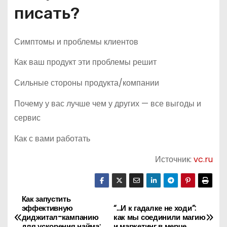
писать?
Симптомы и проблемы клиентов
Как ваш продукт эти проблемы решит
Сильные стороны продукта/компании
Почему у вас лучше чем у других — все выгоды и
сервис
Как с вами работать
Источник:
vc.ru
Как запустить
Н
эффективную
“…И к гадалке не ходи”:
диджитал-кампанию
как мы соединили магию
а
для ускорения найма:
и маркетинг в мерче