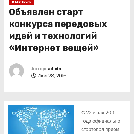
В БЕЛАРУСИ
о
Объявлен старт
м
у
конкурса передовых
идей и технологий
«Интернет вещей»
Автор:
admin
Июл 28, 2016
C 22 июля 2016
года официально
стартовал прием