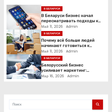
о
В БЕЛАРУСИ
В Беларуси бизнес начал
з
пересматривать подходы к
маркетингу и digital-рекламе
Май 11, 2026
Admin
а
В БЕЛАРУСИ
п
Почему всё больше людей
начинают готовиться к
и
переезду заранее
Май 11, 2026
Admin
с
В БЕЛАРУСИ
Белорусский бизнес
я
усиливает маркетинг:
компании меняют стратегии
Мар 16, 2026
Admin
м
продвижения