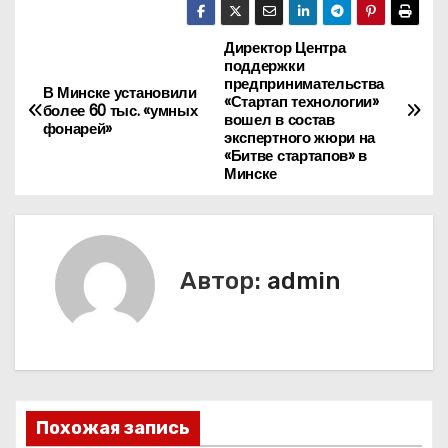
Директор Центра
Н
поддержки
предпринимательства
а
В Минске установили
«Стартап технологии»
более 60 тыс. «умных
вошел в состав
фонарей»
в
экспертного жюри на
«Битве стартапов» в
Минске
и
г
а
Автор:
admin
ц
и
я
Похожая запись
п