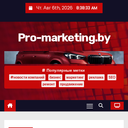
П
Чт. Авг 6th, 2026
8:38:34 AM
е
р
е
Pro-marketing.by
й
т
и
к
с
Популярные метки
о
#новости компаний
бизнес
маркетинг
реклама
SEO
д
ремонт
продвижение
е
р
ж
и
м