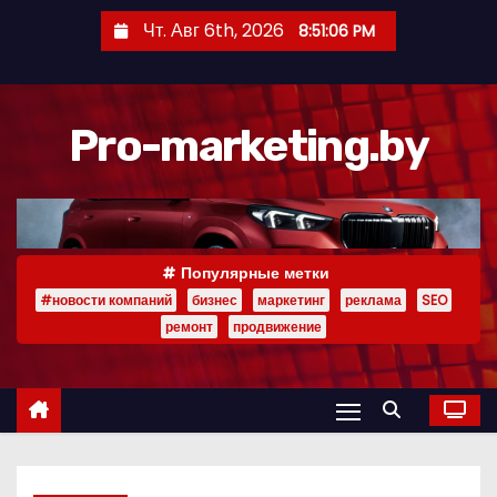
П
Чт. Авг 6th, 2026
8:51:07 PM
е
р
е
Pro-marketing.by
й
т
и
к
с
Популярные метки
о
#новости компаний
бизнес
маркетинг
реклама
SEO
д
ремонт
продвижение
е
р
ж
и
м