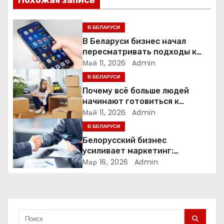
я
В БЕЛАРУСИ
п
В Беларуси бизнес начал
пересматривать подходы к
о
маркетингу и digital-рекламе
Май 11, 2026
Admin
В БЕЛАРУСИ
з
Почему всё больше людей
а
начинают готовиться к
переезду заранее
Май 11, 2026
Admin
п
В БЕЛАРУСИ
Белорусский бизнес
и
усиливает маркетинг:
компании меняют стратегии
Мар 16, 2026
Admin
с
продвижения
я
м