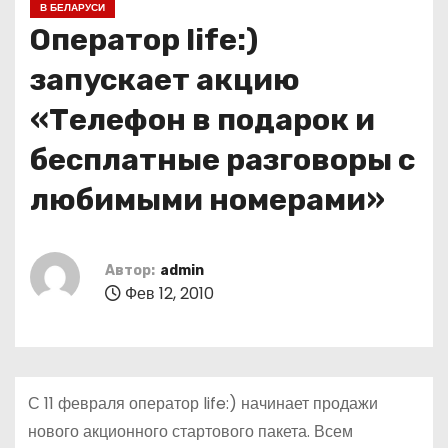
В БЕЛАРУСИ
о
Оператор life:)
м
у
запускает акцию
«Телефон в подарок и
бесплатные разговоры с
любимыми номерами»
Автор:
admin
Фев 12, 2010
С 11 февраля оператор life:) начинает продажи
нового акционного стартового пакета. Всем