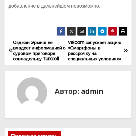
добавление в дальнейшем невозможно.
Озджан Эрмиш не
velcom запускает акцию
Н
владеет информацией о
«Смартфоны в
суровом приговоре
рассрочку на
а
совладельцу Turkcell
специальных условиях»
в
и
Автор:
admin
г
а
ц
и
Похожая запись