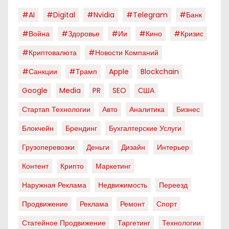
#AI
#digital
#nvidia
#telegram
#банк
#война
#здоровье
#ии
#кино
#кризис
#криптовалюта
#новости Компаний
#санкции
#трамп
Apple
Blockchain
Google
Media
PR
SEO
США
Стартап Технологии
Авто
Аналитика
Бизнес
Блокчейн
Брендинг
Бухгалтерские Услуги
Грузоперевозки
Деньги
Дизайн
Интерьер
Контент
Крипто
Маркетинг
Наружная Реклама
Недвижимость
Переезд
Продвижение
Реклама
Ремонт
Спорт
Статейное Продвижение
Таргетинг
Технологии