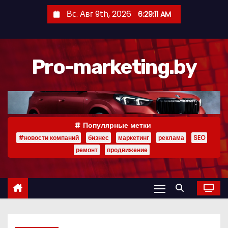
П
Вс. Авг 9th, 2026
6:29:12 AM
е
р
е
Pro-marketing.by
й
т
и
к
с
Популярные метки
о
#новости компаний
бизнес
маркетинг
реклама
SEO
д
ремонт
продвижение
е
р
ж
и
м