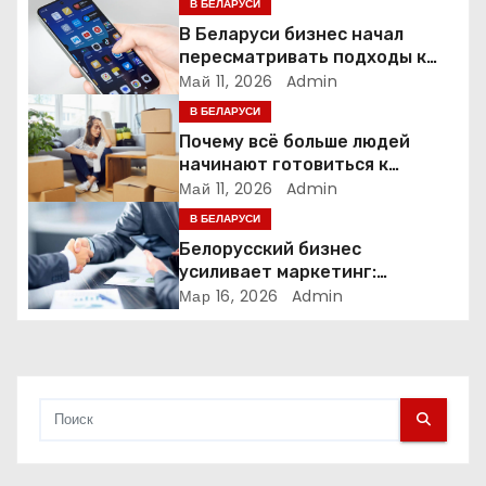
я
В БЕЛАРУСИ
В Беларуси бизнес начал
п
пересматривать подходы к
маркетингу и digital-рекламе
Май 11, 2026
Admin
о
В БЕЛАРУСИ
з
Почему всё больше людей
начинают готовиться к
а
переезду заранее
Май 11, 2026
Admin
В БЕЛАРУСИ
п
Белорусский бизнес
и
усиливает маркетинг:
компании меняют стратегии
Мар 16, 2026
Admin
с
продвижения
я
м