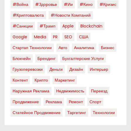
#война
#здоровье
#ии
#кино
#кризис
#криптовалюта
#новости Компаний
#санкции
#трамп
Apple
Blockchain
Google
Media
PR
SEO
США
Стартап Технологии
Авто
Аналитика
Бизнес
Блокчейн
Брендинг
Бухгалтерские Услуги
Грузоперевозки
Деньги
Дизайн
Интерьер
Контент
Крипто
Маркетинг
Наружная Реклама
Недвижимость
Переезд
Продвижение
Реклама
Ремонт
Спорт
Статейное Продвижение
Таргетинг
Технологии