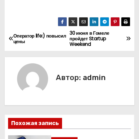
30 июня в Гомеле
Н
Оператор life:) повысил
пройдет Startup
цены
Weekend
а
в
и
Автор:
admin
г
а
ц
Похожая запись
и