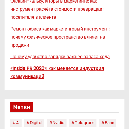
Онлайн-калькуляторы в маркетинге: как
инструмент расчёта стоимости превращает
посетителя в клиента
Ремонт офиса как маркетинговый инструмент:
почему физическое пространство влияет на
продажи
Почему удобство зарядки важнее запаса хода
«Inside PR 2026»: как меняется индустрия
коммуникаций
Метки
#AI
#digital
#nvidia
#telegram
#банк