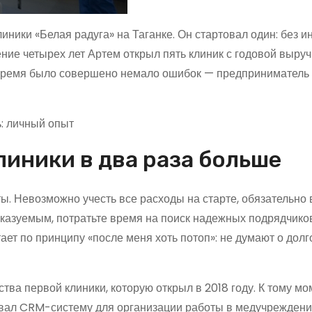
иники «Белая радуга» на Таганке. Он стартовал один: без и
ние четырех лет Артем открыл пять клиник с годовой выруч
 время было совершено немало ошибок — предприниматель 
ь: личный опыт
линики в два раза больше
ы. Невозможно учесть все расходы на старте, обязательно
казуемым, потратьте время на поиск надежных подрядчиков
ает по принципу «после меня хоть потоп»: не думают о дол
тва первой клиники, которую открыл в 2018 году. К тому мо
ивал CRM-систему для организации работы в медучреждения