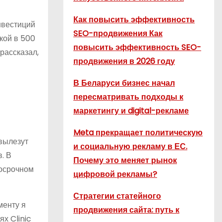
Как повысить эффективность
нвестиций
SEO-продвижения Как
кой в 500
повысить эффективность SEO-
рассказал,
продвижения в 2026 году
В Беларуси бизнес начал
пересматривать подходы к
маркетингу и digital-рекламе
Meta прекращает политическую
 вылезут
и социальную рекламу в ЕС.
. В
Почему это меняет рынок
госрочном
цифровой рекламы?
Стратегии статейного
менту я
продвижения сайта: путь к
х Clinic