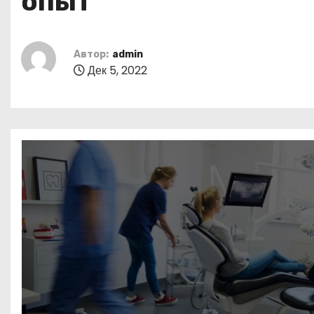
опыт
о
м
у
Автор:
admin
Дек 5, 2022