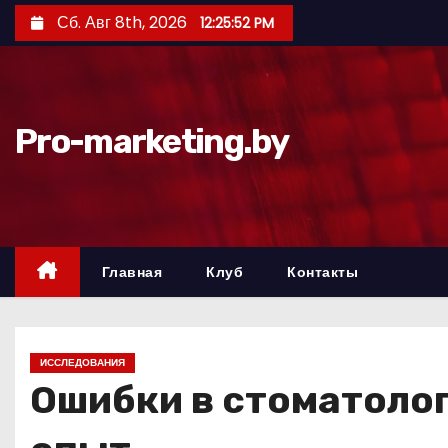
П
Сб. Авг 8th, 2026
12:25:53 PM
е
р
е
й
Pro-marketing.by
т
и
к
с
о
Главная
Клуб
Контакты
д
е
р
ИССЛЕДОВАНИЯ
ж
Ошибки в стоматолог
и
м