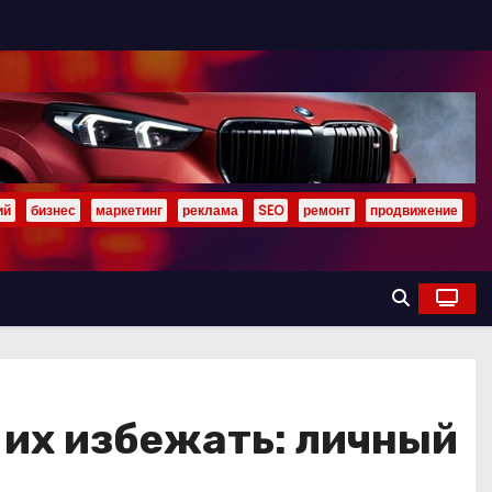
ий
бизнес
маркетинг
реклама
SEO
ремонт
продвижение
 их избежать: личный