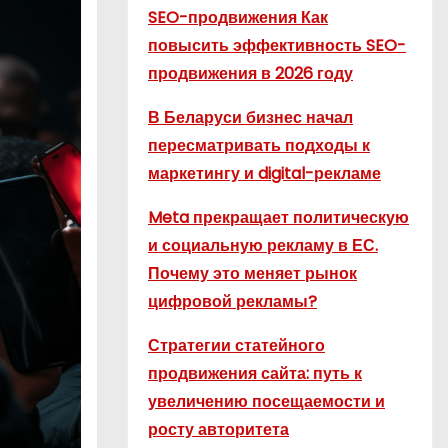
SEO-продвижения Как
повысить эффективность SEO-
продвижения в 2026 году
В Беларуси бизнес начал
пересматривать подходы к
маркетингу и digital-рекламе
Meta прекращает политическую
и социальную рекламу в ЕС.
Почему это меняет рынок
цифровой рекламы?
Стратегии статейного
продвижения сайта: путь к
увеличению посещаемости и
росту авторитета