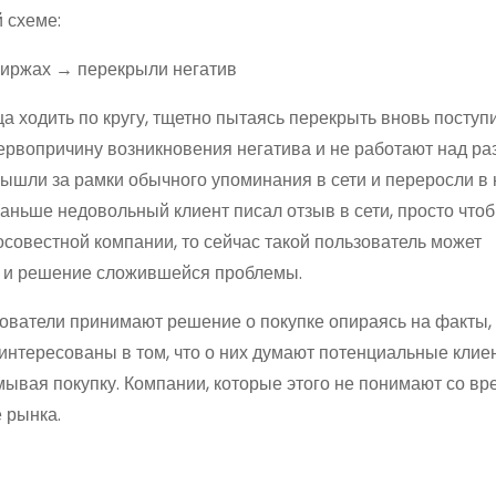
 схеме:
 биржах → перекрыли негатив
нца ходить по кругу, тщетно пытаясь перекрыть вновь посту
первопричину возникновения негатива и не работают над р
вышли за рамки обычного упоминания в сети и переросли в
аньше недовольный клиент писал отзыв в сети, просто что
совестной компании, то сейчас такой пользователь может
я и решение сложившейся проблемы.
ьзователи принимают решение о покупке опираясь на факты,
нтересованы в том, что о них думают потенциальные клиен
мывая покупку. Компании, которые этого не понимают со в
 рынка.