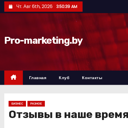
П
Чт. Авг 6th, 2026
3:50:40 AM
е
р
е
й
Pro-marketing.by
т
и
к
с
о
Главная
Клуб
Контакты
д
е
р
БИЗНЕС
РАЗНОЕ
ж
Отзывы в наше время
и
м