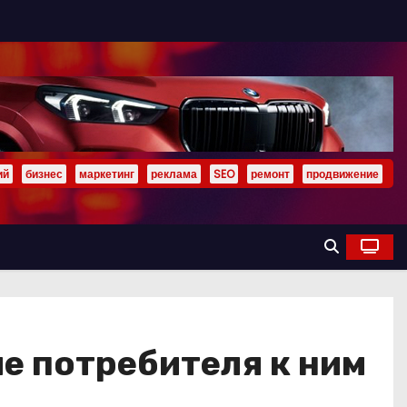
ий
бизнес
маркетинг
реклама
SEO
ремонт
продвижение
ие потребителя к ним