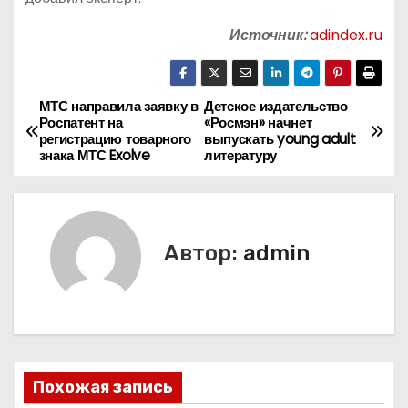
Источник:
adindex.ru
МТС направила заявку в
Детское издательство
Н
Роспатент на
«Росмэн» начнет
регистрацию товарного
выпускать young adult
а
знака МТС Exolve
литературу
в
и
Автор:
admin
г
а
ц
и
Похожая запись