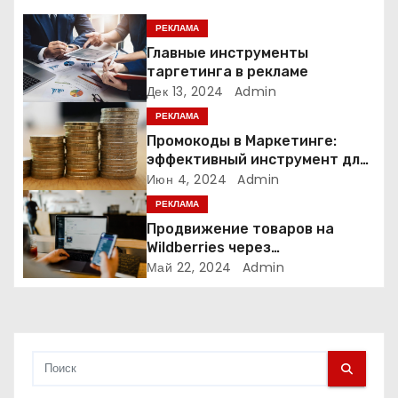
я
РЕКЛАМА
п
Главные инструменты
таргетинга в рекламе
о
Дек 13, 2024
Admin
РЕКЛАМА
з
Промокоды в Маркетинге:
а
эффективный инструмент для
увеличения продаж и
Июн 4, 2024
Admin
п
привлечения клиентов
РЕКЛАМА
Продвижение товаров на
и
Wildberries через
Яндекс.Директ в 2024 году:
Май 22, 2024
Admin
с
Полное руководство
я
м