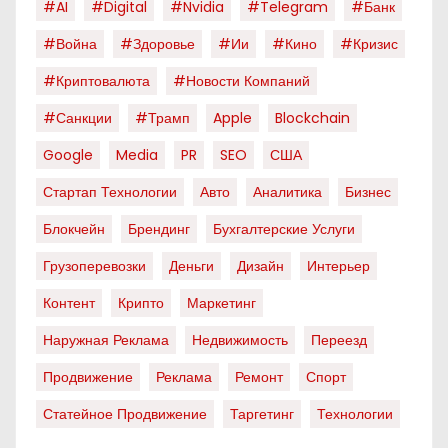
#AI
#digital
#nvidia
#telegram
#банк
#война
#здоровье
#ии
#кино
#кризис
#криптовалюта
#новости Компаний
#санкции
#трамп
Apple
Blockchain
Google
Media
PR
SEO
США
Стартап Технологии
Авто
Аналитика
Бизнес
Блокчейн
Брендинг
Бухгалтерские Услуги
Грузоперевозки
Деньги
Дизайн
Интерьер
Контент
Крипто
Маркетинг
Наружная Реклама
Недвижимость
Переезд
Продвижение
Реклама
Ремонт
Спорт
Статейное Продвижение
Таргетинг
Технологии