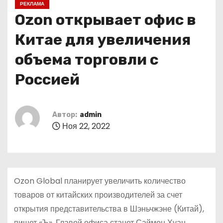
РЕКЛАМА
о
Ozon открывает офис в
м
у
Китае для увеличения
объема торговли с
Россией
Автор:
admin
Ноя 22, 2022
Ozon Global планирует увеличить количество
товаров от китайских производителей за счет
открытия представительства в Шэньчжэне (Китай),
пишет «Ъ». Главой офиса станет Саймон Хуан,