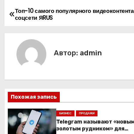
Топ-10 самого популярного видеоконтента
Н
соцсети ЯRUS
а
в
и
Автор:
admin
г
а
ц
Похожая запись
и
я
БИЗНЕС
ПРОДАЖИ
Telegram называют «новы
п
золотым рудником» для