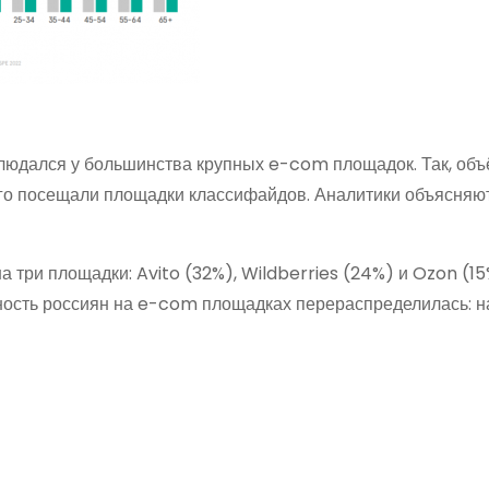
блюдался у большинства крупных e-com площадок. Так, об
го посещали площадки классифайдов. Аналитики объясняют
 три площадки: Avito (32%), Wildberries (24%) и Ozon (15
вность россиян на e-com площадках перераспределилась: 