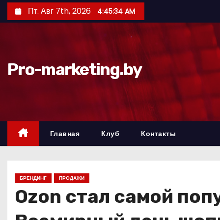
П
Пт. Авг 7th, 2026
4:45:35 AM
е
р
е
й
Pro-marketing.by
т
и
к
с
о
Главная
Клуб
Контакты
д
е
р
БРЕНДИНГ
ПРОДАЖИ
ж
Ozon стал самой поп
и
м