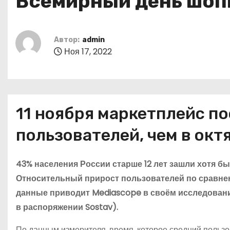
Всемирный день шоп
о
м
у
Автор:
admin
Ноя 17, 2022
11 ноября маркетплейс по
пользователей, чем в окт
43% населения России старше 12 лет зашли хотя б
Относительный прирост пользователей по сравнени
данные приводит Mediascope в своём исследован
в распоряжении Sostav).
По данным измерителя, время, которое средний польз