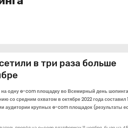
инга
сетили в три раза больше
ябре
ы на одну e-com площадку во Всемирный день шопинга 
ю со средним охватом в октябре 2022 года составил 1
ии аудитории крупных e-com площадок (результаты е
ователь провёл на e-com платформах 11 ноября, было на 