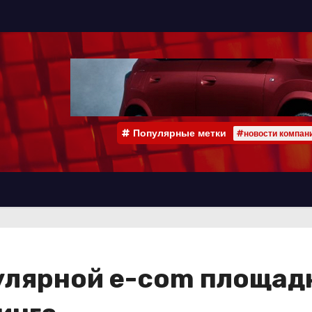
Популярные метки
#новости компан
улярной e-com площадк