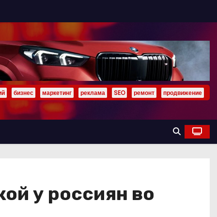
ий
бизнес
маркетинг
реклама
SEO
ремонт
продвижение
ой у россиян во