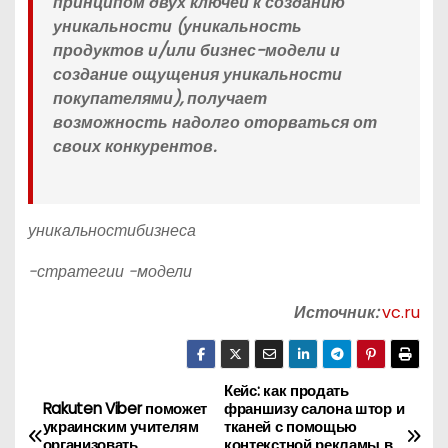
принципом двух ключей к созданию
уникальности (уникальность
продуктов и/или бизнес-модели и
создание ощущения уникальности
покупателями), получает
возможность надолго оторваться от
своих конкурентов.
уникальностибизнеса
-стратегии -модели
Источник:
vc.ru
Кейс: как продать
Н
Rakuten Viber поможет
франшизу салона штор и
украинским учителям
тканей с помощью
а
организовать
контекстной рекламы в