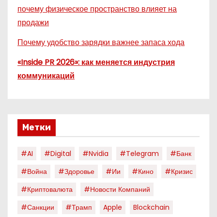
почему физическое пространство влияет на
продажи
Почему удобство зарядки важнее запаса хода
«Inside PR 2026»: как меняется индустрия
коммуникаций
Метки
#AI
#digital
#nvidia
#telegram
#банк
#война
#здоровье
#ии
#кино
#кризис
#криптовалюта
#новости Компаний
#санкции
#трамп
Apple
Blockchain