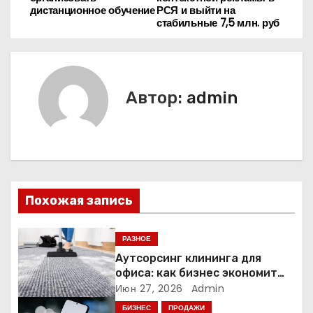
дистанционное обучение
РСЯ и выйти на
в
стабильные 7,5 млн. руб
и
г
Автор:
admin
а
ц
и
я
Похожая запись
п
РАЗНОЕ
о
Аутсорсинг клининга для
офиса: как бизнес экономит
з
время и деньги на уборке
Июн 27, 2026
Admin
БИЗНЕС
ПРОДАЖИ