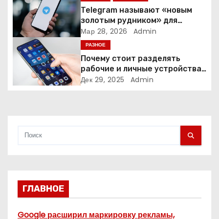
а
Telegram называют «новым
золотым рудником» для
п
креаторов: как блогеры
Мар 28, 2026
Admin
создают онлайн-бизнес
и
РАЗНОЕ
Почему стоит разделять
с
рабочие и личные устройства
— и чем опасно всё смешивать
Дек 29, 2025
Admin
я
м
ГЛАВНОЕ
Google расширил маркировку рекламы,